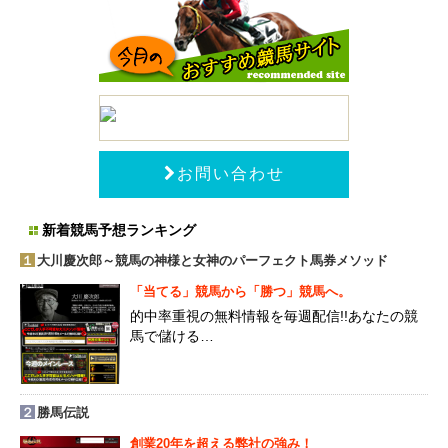
お問い合わせ
新着競馬予想ランキング
１
大川慶次郎～競馬の神様と女神のパーフェクト馬券メソッド
「当てる」競馬から「勝つ」競馬へ。
的中率重視の無料情報を毎週配信!!あなたの競
馬で儲ける…
２
勝馬伝説
創業20年を超える弊社の強み！