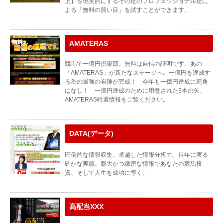
上】を現実的にするその道のプロフェッショナル達に
よる「無料の買い目」を試すことができます。
AMATERAS
競馬で一億円倶楽部。無料は自信の証明です。あの
「AMATERAS」が新たなステージへ。一億円を達成す
る為の最強の布陣が完成！ 今年も一億円達成に死角
はなし！ 一億円達成のために用意された3本の矢、
AMATERAS特選情報をご覧ください。
DATA(データ)
圧倒的な情報収集、卓越した情報分析力。長年に渡る
確かな実績。膨大かつ緻密な情報であなたの競馬投
資、そして人生を成功に導く。
高配当XXX