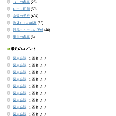
ＧＩの考察
(23)
レース回顧
(59)
今週の予想
(494)
海外ＧＩの考察
(32)
競馬ニュースの所感
(40)
重賞の考察
(6)
最近のコメント
栗東会議
に
匿名
より
栗東会議
に
匿名
より
栗東会議
に
匿名
より
栗東会議
に
匿名
より
栗東会議
に
匿名
より
栗東会議
に
匿名
より
栗東会議
に
匿名
より
栗東会議
に
匿名
より
栗東会議
に
匿名
より