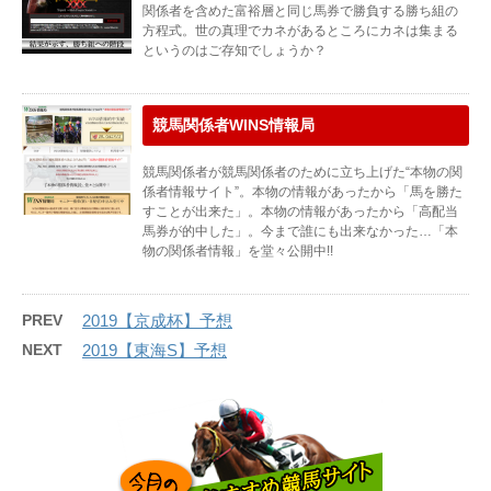
関係者を含めた富裕層と同じ馬券で勝負する勝ち組の
方程式。世の真理でカネがあるところにカネは集まる
というのはご存知でしょうか？
競馬関係者WINS情報局
競馬関係者が競馬関係者のために立ち上げた“本物の関
係者情報サイト”。本物の情報があったから「馬を勝た
すことが出来た」。本物の情報があったから「高配当
馬券が的中した」。今まで誰にも出来なかった…「本
物の関係者情報」を堂々公開中!!
PREV
2019【京成杯】予想
NEXT
2019【東海S】予想