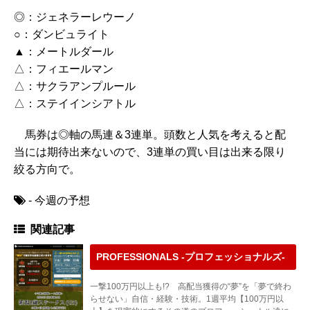
◎：ジェネラーレウーノ
○：ダンビュライト
▲：メートルダール
△：フィエールマン
△：サクラアンプルール
△：ステイインシアトル
馬券は◎軸の馬連＆3連単。頭数と人気を考えると配
当には期待出来ないので、3連単の買い目は出来る限り
絞る方向で。
- 今週の予想
関連記事
PROFESSIONALS -プロフェッショナルズ-
一撃100万円以上も!? 高配当獲得の“夢”を「夢で終わ
らせない」自信・経験・技術。1週平均【100万円以