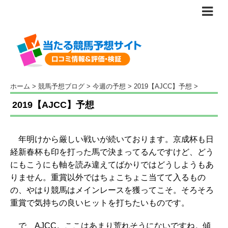
ホーム
>
競馬予想ブログ
>
今週の予想
>
2019【AJCC】予想
>
2019【AJCC】予想
年明けから厳しい戦いが続いております。京成杯も日
経新春杯も印を打った馬で決まってるんですけど、どう
にもこうにも軸を読み違えてばかりではどうしようもあ
りません。重賞以外ではちょこちょこ当てて入るもの
の、やはり競馬はメインレースを獲ってこそ。そろそろ
重賞で気持ちの良いヒットを打ちたいものです。
で、AJCC。ここはあまり荒れそうにないですね。傾