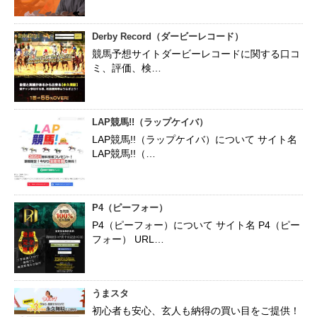
Derby Record（ダービーレコード）
競馬予想サイトダービーレコードに関する口コ
ミ、評価、検…
LAP競馬!!（ラップケイバ）
LAP競馬!!（ラップケイバ）について サイト名
LAP競馬!!（…
P4（ピーフォー）
P4（ピーフォー）について サイト名 P4（ピー
フォー） URL…
うまスタ
初心者も安心、玄人も納得の買い目をご提供！