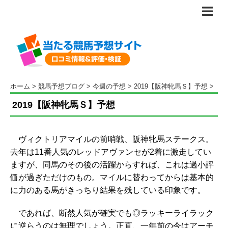
ホーム
>
競馬予想ブログ
>
今週の予想
>
2019【阪神牝馬Ｓ】予想
>
2019【阪神牝馬Ｓ】予想
ヴィクトリアマイルの前哨戦、阪神牝馬ステークス。
去年は11番人気のレッドアヴァンセが2着に激走してい
ますが、同馬のその後の活躍からすれば、これは過小評
価が過ぎただけのもの。マイルに替わってからは基本的
に力のある馬がきっちり結果を残している印象です。
であれば、断然人気が確実でも◎ラッキーライラック
に逆らうのは無理でしょう。正直、一年前の今はアーモ