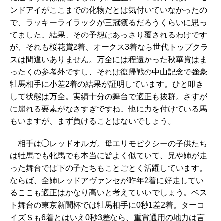
ンドアイがここまでの化物だとは気付いていなかったの
で、ラッキーライラックが三冠獲るだろうくらいに思っ
てました。結果、その予想はあっさり覆されるわけです
が、それも桜花賞2着、オークス3着なら世代トップクラ
スは間違いありません。万全には程遠かった秋華賞はま
ったくの参考外ですし、それは復帰戦の中山記念で強豪
牡馬相手に小差2着の結果が証明しています。ひと叩き
して状態は万全。実績十分の舞台で適正も抜群。さすが
に崩れる要素がなさすぎですね。他に力を付けている馬
もいますが、まず負けることはないでしょう。
相手は◯レッドオルガ。母エリモピクシーの子供たち
は牡馬でも牝馬でも本当に皆よく似ていて、兄や姉が走
った舞台では下の子たちもことごとく活躍しています。
ならば、全姉レッドアヴァンセが昨年2着に好走してい
るここも適正はかなり高いと考えていいでしょう。ベス
ト舞台の東京新聞杯では牡馬相手に0秒1差2着。ターコ
イズＳも6着とはいえ0秒3差なら、重賞通用の地力は言