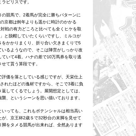
ミラビリスです。
の競馬で、2着馬が完全に勝ちパターンに
時の京都は例年よりも遥かに時計のかかる
未対戦の有力どころと比べても全くヒケを取
る」と脱帽していたくらいですし、ミルコが
Ｓをかかりまくり、折り合い欠きまくりで5
ているようなので、そこは陣営がしっかり改
ていて4着。ハナの差で10万馬券を取り逃
させて貰う算段です。
で評価を落としている感じですが、天栄仕上
されたほどの逸材ですから、そこで3着に負
き返してくるでしょう。展開想定としては、
強襲、というシーンを思い描いております。
といっても、これもポテンシャルは相当高い
が、京王杯2歳Ｓで32秒台の末脚を見せて
り脚をタメる競馬が出来れば、全然あります