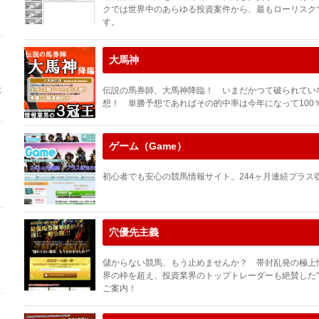
クでは世界中のあらゆる投資案件から、最もローリスク
す。
大馬神
レ
評
伝説の馬券師、大馬神降臨！ いまだかつて破られてい
想！ 単勝予想であればその的中率は今年になって100
ゲーム（Game）
初心者でも安心の競馬情報サイト。244ヶ月連続プラス
穴優先主義
儲からない競馬、もう止めませんか？ 帯封乱発の極上
界の枠を超え、投資業界のトップトレーダーも絶賛した“
ご案内！