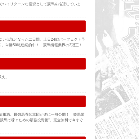
でハイリターンな投資として競馬を推奨していま
ない伝説となった二日間。土日24戦パーフェクト予
％。単勝50戦連続的中！ 競馬情報業界の3冠王！
収支。
情報源。最強馬券師軍団が遂に一般公開！ 競馬業
競馬で稼ぐための最強投資術”。完全無料で今すぐ