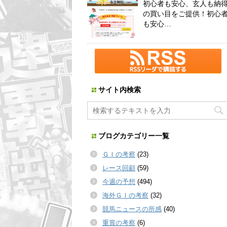
初心者も安心、玄人も納
の買い目をご提供！初心
も安心…
サイト内検索
ブログカテゴリー一覧
ＧＩの考察
(23)
レース回顧
(59)
今週の予想
(494)
海外ＧＩの考察
(32)
競馬ニュースの所感
(40)
重賞の考察
(6)