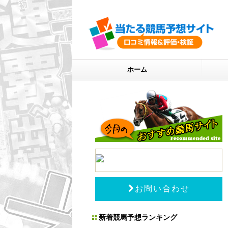
ホーム
お問い合わせ
新着競馬予想ランキング