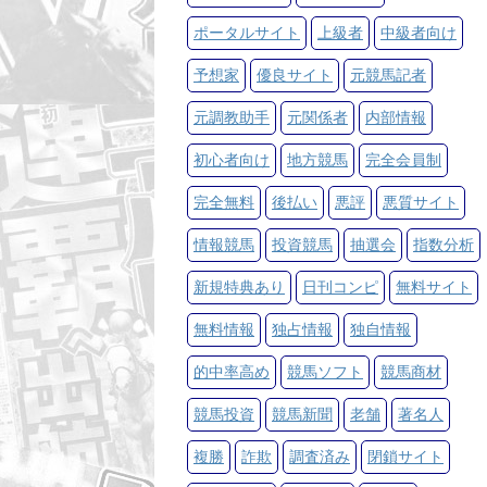
ポータルサイト
上級者
中級者向け
予想家
優良サイト
元競馬記者
元調教助手
元関係者
内部情報
初心者向け
地方競馬
完全会員制
完全無料
後払い
悪評
悪質サイト
情報競馬
投資競馬
抽選会
指数分析
新規特典あり
日刊コンピ
無料サイト
無料情報
独占情報
独自情報
的中率高め
競馬ソフト
競馬商材
競馬投資
競馬新聞
老舗
著名人
複勝
詐欺
調査済み
閉鎖サイト