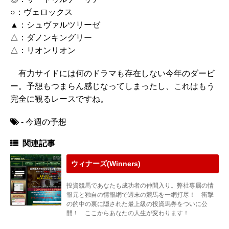
○：ヴェロックス
▲：シュヴァルツリーゼ
△：ダノンキングリー
△：リオンリオン
有力サイドには何のドラマも存在しない今年のダービ
ー。予想もつまらん感じなってしまったし、これはもう
完全に観るレースですね。
- 今週の予想
関連記事
ウィナーズ(Winners)
投資競馬であなたも成功者の仲間入り。弊社専属の情
報元と独自の情報網で週末の競馬を一網打尽！ 衝撃
の的中の裏に隠された最上級の投資馬券をついに公
開！ ここからあなたの人生が変わります！