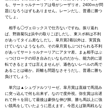
も、サートゥルナーリアは母がシーザリオ。2400ｍが問
題になろうはずもありません。レーンだし、普通に勝つ
でしょ。
相手も◯ヴェロックスで仕方ないですね。振り返れ
ば、野路菊Sは浜中の取りこぼしだし、東スポ杯は不利
があってタイム差なしだし、皐月賞2着以外は、実質負
けていないようなもの。その皐月賞もぶつけられる不利
があってサートゥルナーリアにアタマ差。まぁ相手はぶ
っつけローテの叩き台みたいなものだから、能力的に逆
転できるとまでは言えませんが、遜色ないレベルの馬で
あることは確か。距離も問題なさそうだし、普通に勝ち
負けでしょう。
単穴は▲シュヴァルツリーゼ。皐月賞は直線で馬混み
に突っ込んで何も出来ず。なので度外視。弥生賞は出遅
れて外々を回して最後は豪快な伸び脚。勝ち馬以上に強
い競馬をしていたように思えます。今思えば新馬戦もな