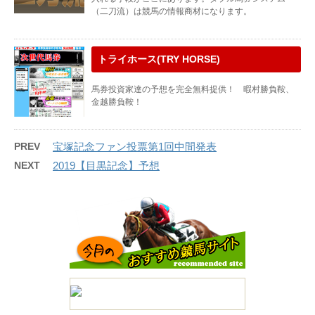
（二刀流）は競馬の情報商材になります。
トライホース(TRY HORSE)
馬券投資家達の予想を完全無料提供！ 暇村勝負鞍、
金越勝負鞍！
PREV
宝塚記念ファン投票第1回中間発表
NEXT
2019【目黒記念】予想