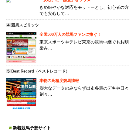
きめ細やかな対応をモットーとし、初心者の方
でも安心して…
４
競馬スピリッツ
全国500万人の競馬ファンに捧ぐ！
東京スポーツやテレビ東京の競馬中継でもお馴
染み…
５
Best Record（ベストレコード）
本物の高精度競馬情報
膨大なデータのみならず出走各馬のデキや日々
刻々…
新着競馬予想サイト