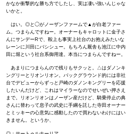
かなか衝撃的な勝ち方でしたし、実は凄い強いんじゃな
いかと。
はい。◎と◯がノーザンファームで▲が白老ファー
ム。つまらんですねー。オーナーもキャロットに金子さ
んにサンデーRで、鞍上も事実上社台のお抱えみたいな
レーンに川田にバシシュー。もちろん厩舎も池江に中内
田に堀という社台系御用達。本当につまらんですねー。
あまりにつまらんので残りもサクッと。△はダノンキ
ングリーとリオンリオン。バックグラウンド的には非社
台でデビューからずっと戸崎のダノンキングリーを応援
したいんだけど、これはマイラーなのでせいぜい押さえ
まで。リオンリオンはノーザン産だけど、騎乗停止の典
さんに替わって息子の武史に手綱を託した寺田オーナー
とミッキーの心意気に感動したので買わないわけにはい
きません。というか、
◎：サートゥルナーリア