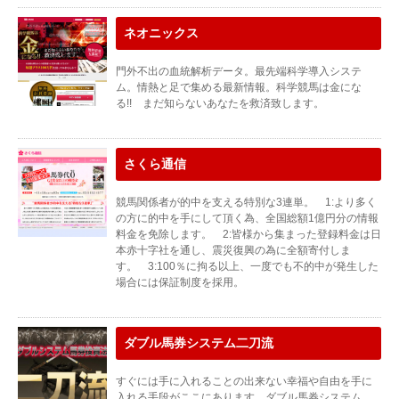
ネオニックス
門外不出の血統解析データ。最先端科学導入システ
ム。情熱と足で集める最新情報。科学競馬は金にな
る!! まだ知らないあなたを救済致します。
さくら通信
競馬関係者が的中を支える特別な3連単。 1:より多く
の方に的中を手にして頂く為、全国総額1億円分の情報
料金を免除します。 2:皆様から集まった登録料金は日
本赤十字社を通し、震災復興の為に全額寄付しま
す。 3:100％に拘る以上、一度でも不的中が発生した
場合には保証制度を採用。
ダブル馬券システム二刀流
すぐには手に入れることの出来ない幸福や自由を手に
入れる手段がここにあります。ダブル馬券システム