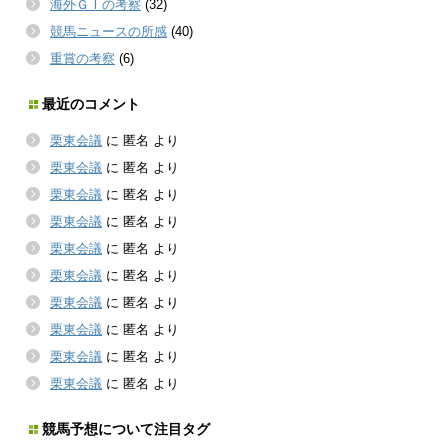
海外ＧＩの考察
(32)
競馬ニュースの所感
(40)
重賞の考察
(6)
最近のコメント
栗東会議
に
匿名
より
栗東会議
に
匿名
より
栗東会議
に
匿名
より
栗東会議
に
匿名
より
栗東会議
に
匿名
より
栗東会議
に
匿名
より
栗東会議
に
匿名
より
栗東会議
に
匿名
より
栗東会議
に
匿名
より
栗東会議
に
匿名
より
競馬予想について注目タグ