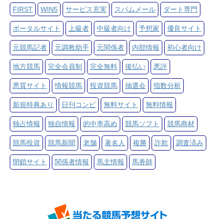
FIRST
WIN5
サービス充実
スパムメール
ダート専門
ポータルサイト
上級者
中級者向け
予想家
優良サイト
元競馬記者
元調教助手
元関係者
内部情報
初心者向け
地方競馬
完全会員制
完全無料
後払い
悪評
悪質サイト
情報競馬
投資競馬
抽選会
指数分析
新規特典あり
日刊コンピ
無料サイト
無料情報
独占情報
独自情報
的中率高め
競馬ソフト
競馬商材
競馬投資
競馬新聞
老舗
著名人
複勝
詐欺
調査済み
閉鎖サイト
関係者情報
馬主情報
馬券師