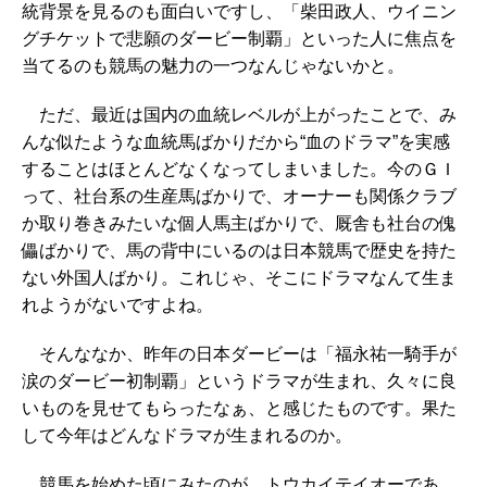
統背景を見るのも面白いですし、「柴田政人、ウイニン
グチケットで悲願のダービー制覇」といった人に焦点を
当てるのも競馬の魅力の一つなんじゃないかと。
ただ、最近は国内の血統レベルが上がったことで、み
んな似たような血統馬ばかりだから“血のドラマ”を実感
することはほとんどなくなってしまいました。今のＧＩ
って、社台系の生産馬ばかりで、オーナーも関係クラブ
か取り巻きみたいな個人馬主ばかりで、厩舎も社台の傀
儡ばかりで、馬の背中にいるのは日本競馬で歴史を持た
ない外国人ばかり。これじゃ、そこにドラマなんて生ま
れようがないですよね。
そんななか、昨年の日本ダービーは「福永祐一騎手が
涙のダービー初制覇」というドラマが生まれ、久々に良
いものを見せてもらったなぁ、と感じたものです。果た
して今年はどんなドラマが生まれるのか。
競馬を始めた頃にみたのが、トウカイテイオーであ