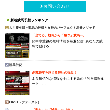
お問い合わせ
新着競馬予想ランキング
１
大川慶次郎～競馬の神様と女神のパーフェクト馬券メソッド
「当てる」競馬から「勝つ」競馬へ。
的中率重視の無料情報を毎週配信!!あなたの競
馬で儲ける…
２
勝馬伝説
創業20年を超える弊社の強み！
より確信的な情報を手にする為の「独自情報ル
ート」…
３
FIRST（ファースト）
「安心」に「誠意」をプラス