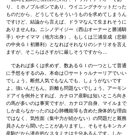
り、ミホノブルボンであり、ウイニングチケットだった
ものだから、どうしてもそういうものを求めてしまうん
ですけど、結論から言えば、ドラマなんて生まれそうに
ありませんね。ニシノデイジー（西山オーナーと勝浦騎
手）やナイママ（地方出身）、もしくは三浦皇成（悲願
の中央ＧＩ初勝利）となればそれなりのシナリオを言え
ますが、そこらはさすがに厳しそうですから…
であれば多くは求めず、数あるＧＩの一つとして普通
に予想をするのみ。本命は◎サートゥルナーリアでいい
でしょう。断然人気でもなんでも、しょうがないです
よ。強いんだもん。距離も問題ないでしょう。アーモン
ドアイを例外とすれば、カナロア産駒は短いところ向き
の馬が多いのは事実ですが、カナロア自身、マイルまで
しか走らなかったのは心肺機能等も含めた身体的な理由
ではなく、気性面（集中力が続かない）の問題だと厩務
員さんから聞いたことがありますし、そもそもキンカメ
産駒だから潜在的なスタミナは十分あるんです。しか