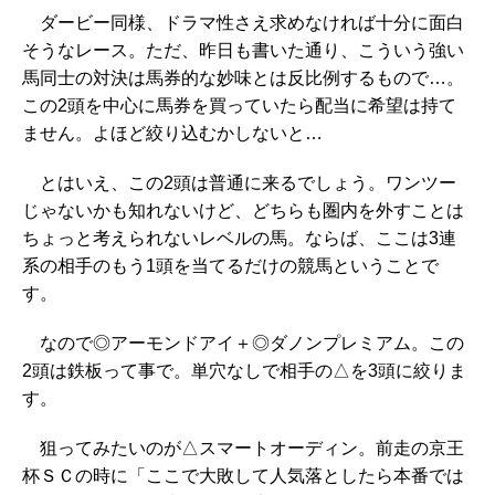
ダービー同様、ドラマ性さえ求めなければ十分に面白
そうなレース。ただ、昨日も書いた通り、こういう強い
馬同士の対決は馬券的な妙味とは反比例するもので…。
この2頭を中心に馬券を買っていたら配当に希望は持て
ません。よほど絞り込むかしないと…
とはいえ、この2頭は普通に来るでしょう。ワンツー
じゃないかも知れないけど、どちらも圏内を外すことは
ちょっと考えられないレベルの馬。ならば、ここは3連
系の相手のもう1頭を当てるだけの競馬ということで
す。
なので◎アーモンドアイ＋◎ダノンプレミアム。この
2頭は鉄板って事で。単穴なしで相手の△を3頭に絞りま
す。
狙ってみたいのが△スマートオーディン。前走の京王
杯ＳＣの時に「ここで大敗して人気落としたら本番では