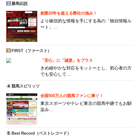
２
勝馬伝説
創業20年を超える弊社の強み！
より確信的な情報を手にする為の「独自情報ル
ート」…
３
FIRST（ファースト）
「安心」に「誠意」をプラス
きめ細やかな対応をモットーとし、初心者の方
でも安心して…
４
競馬スピリッツ
全国500万人の競馬ファンに捧ぐ！
東京スポーツやテレビ東京の競馬中継でもお馴
染み…
５
Best Record（ベストレコード）