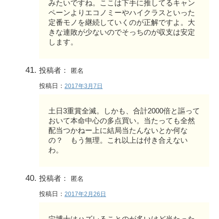
みたいですね。ここは下手に推してるキャン
ペーンよりエコノミーやハイクラスといった
定番モノを継続していくのが正解ですよ。大
きな連敗が少ないのでそっちのが収支は安定
します。
投稿者：
匿名
投稿日：
2017年3月7日
土日3重賞全滅。しかも、合計2000倍と謳って
おいて本命中心の多点買い。当たっても全然
配当つかねー上に結局当たんないとか何な
の？ もう無理。これ以上は付き合えない
わ。
投稿者：
匿名
投稿日：
2017年2月26日
穴博士はハズレることのが多いけど当たった