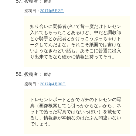
投稿者：
匿名
投稿日：
2017年5月2日
知り合いに関係者がいて昔一度だけトレセン
入れてもらったことあるけど、中だと調教師
とか騎手とか記者とかけっこうぶっちゃけト
ークしてんだよな。それこそ紙面では書けな
いようなきわどい話も。あそこに普通に出入
り出来てるなら確かに情報は持ってそう。
投稿者：
匿名
投稿日：
2017年4月30日
トレセンレポートとかでガチのトレセンの写
真（画像検索しても引っかからないから、ネ
ットで拾った写真ではないっぽい）を載せて
るし、情報源が本物なのはたぶん間違いない
でしょう。