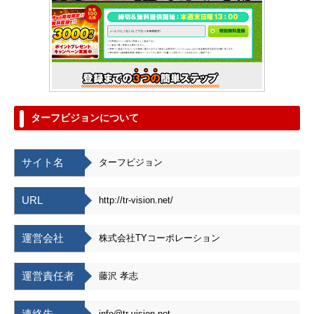
ターフビジョンについて
サイト名
ターフビジョン
URL
http://tr-vision.net/
運営会社
株式会社TYコーポレーション
運営責任者
藤沢 孝志
連絡先
info@tr-vision.net