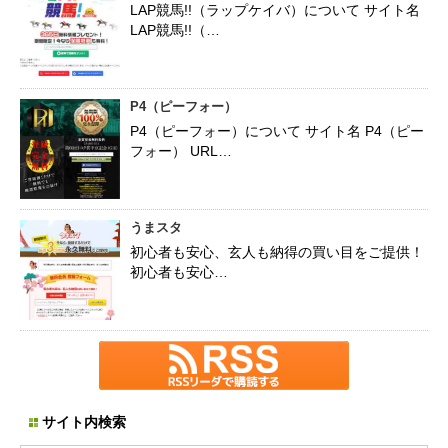
LAP競馬!!（ラップケイバ）について サイト名
LAP競馬!!（…
P4（ピーフォー）
P4（ピーフォー）について サイト名 P4（ピー
フォー） URL…
うまスタ
初心者も安心、玄人も納得の買い目をご提供！
初心者も安心…
サイト内検索