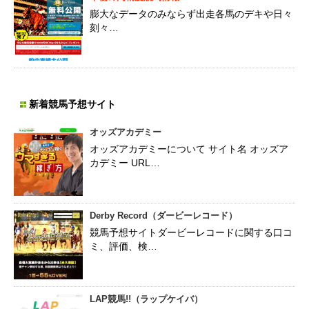
膨大なデータのみならず出走各馬のデキや日々
刻々…
新着競馬予想サイト
オッズアカデミー
オッズアカデミーについて サイト名 オッズア
カデミー URL…
Derby Record（ダービーレコード）
競馬予想サイトダービーレコードに関する口コ
ミ、評価、検…
LAP競馬!!（ラップケイバ）