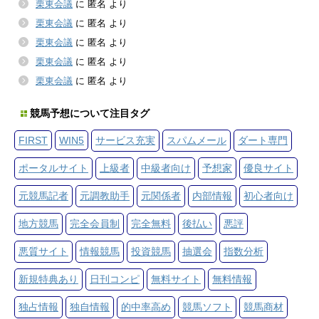
栗東会議
に
匿名
より
栗東会議
に
匿名
より
栗東会議
に
匿名
より
栗東会議
に
匿名
より
栗東会議
に
匿名
より
競馬予想について注目タグ
FIRST
WIN5
サービス充実
スパムメール
ダート専門
ポータルサイト
上級者
中級者向け
予想家
優良サイト
元競馬記者
元調教助手
元関係者
内部情報
初心者向け
地方競馬
完全会員制
完全無料
後払い
悪評
悪質サイト
情報競馬
投資競馬
抽選会
指数分析
新規特典あり
日刊コンピ
無料サイト
無料情報
独占情報
独自情報
的中率高め
競馬ソフト
競馬商材