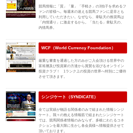
競馬情報に「質」「量」「手軽さ」の3拍子を求めるフ
ァンの皆様へ。毎週末の迷える競馬ファンに是非とも
利用していただきたい。なぜなら、韋駄天の推奨馬は
「内情通り」に激走するから。「当たる」韋駄天の、
内情馬券。
WCF（World Currency Foundation）
厳重な審査を通過した方のみがご入会頂ける世界中の
富裕層及び投資家の方達から賞賛を浴びるオンライン
投資クラブ！ 1ランク上の投資の世界へ特別にご優待
させて頂きます。
シンジケート（SYNDICATE）
全ては実績が物語る関係者のみで組まれた情報シンジ
ケート。我々の抱える情報筋で組まれたシンジケート
では、競馬関係者情報のみならず、多岐にわたるコネ
クションを最大限に生かし各会員様へ情報提供させて
頂いております。