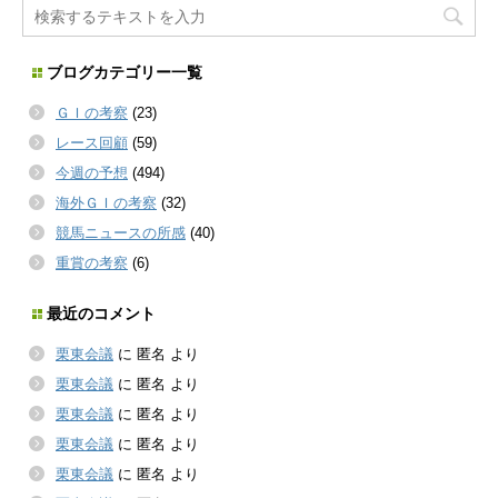
ブログカテゴリー一覧
ＧＩの考察
(23)
レース回顧
(59)
今週の予想
(494)
海外ＧＩの考察
(32)
競馬ニュースの所感
(40)
重賞の考察
(6)
最近のコメント
栗東会議
に
匿名
より
栗東会議
に
匿名
より
栗東会議
に
匿名
より
栗東会議
に
匿名
より
栗東会議
に
匿名
より