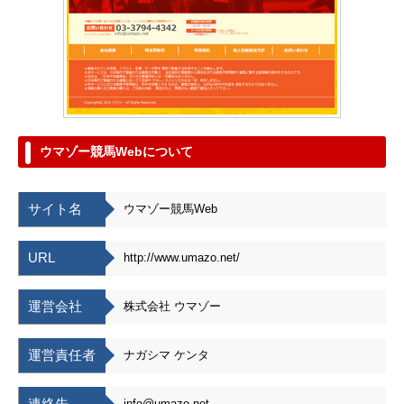
ウマゾー競馬Webについて
サイト名
ウマゾー競馬Web
URL
http://www.umazo.net/
運営会社
株式会社 ウマゾー
運営責任者
ナガシマ ケンタ
連絡先
info@umazo.net