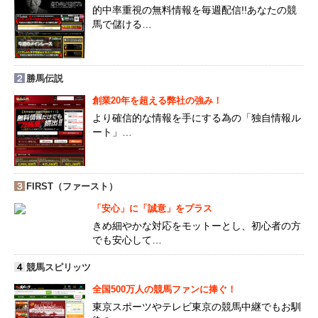
的中率重視の無料情報を毎週配信!!あなたの競
馬で儲ける…
２
勝馬伝説
創業20年を超える弊社の強み！
より確信的な情報を手にする為の「独自情報ル
ート」…
３
FIRST（ファースト）
「安心」に「誠意」をプラス
きめ細やかな対応をモットーとし、初心者の方
でも安心して…
４
競馬スピリッツ
全国500万人の競馬ファンに捧ぐ！
東京スポーツやテレビ東京の競馬中継でもお馴