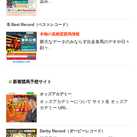
染み…
５
Best Record（ベストレコード）
本物の高精度競馬情報
膨大なデータのみならず出走各馬のデキや日々
刻々…
新着競馬予想サイト
オッズアカデミー
オッズアカデミーについて サイト名 オッズア
カデミー URL…
Derby Record（ダービーレコード）