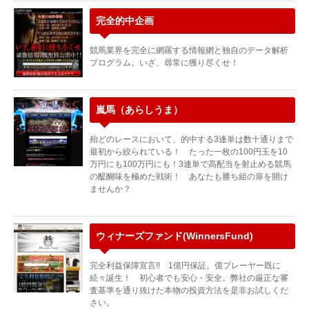
完全的中企画
競馬業界を完全に網羅する情報網と独自のデータ解析
プログラム。いざ、尋常に獲り尽くせ！
嵐馬（あらしうま）
殆どのレースにおいて、的中する3連単は数十通りまで
最初から絞られている！ たった一枚の100円玉を10
万円にも100万円にも！3連単で高配当を射止める競馬
の醍醐味を極めた戦術！ あなたも勝ち組の扉を開け
ませんか？
ウィナーズファンド(WinnersFund)
完全利益保障宣言!! 1億円保証。億プレーヤー既に
続々誕生！ 初心者でも安心・安全。弊社の厳正な審
査基準を通り抜けた本物の投資方法を是非お試しくだ
さい。