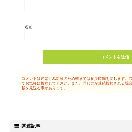
名前
コメントは迷惑行為対策のため載までは多少時間を要します。
でお気軽に投稿して下さい。また、同じ方が連続投稿される場
載を見送る事があります。
関連記事