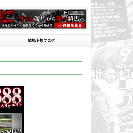
競馬予想ブログ