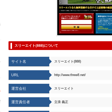
ク
」
毎
スリーエイト(888)について
サイト名
スリーエイト(888)
す
」
URL
http://www.three8.net/
運営会社
スリーエイト
ス
ト
安
運営責任者
立浪 義正