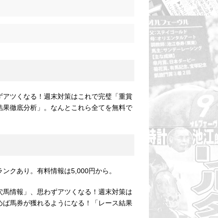
ずアツくなる！週末対策はこれで完璧「重賞
結果徹底分析」。なんとこれら全てを無料で
クあり。有料情報は5,000円から。
穴馬情報」、思わずアツくなる！週末対策は
めば馬券が獲れるようになる！「レース結果