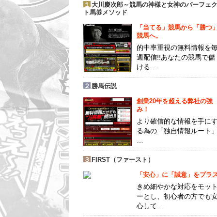
１
大川慶次郎～競馬の神様と女神のパーフェ
ト馬券メソッド
「当てる」競馬から「勝つ
競馬へ。
的中率重視の無料情報を
週配信!!あなたの競馬で儲
ける…
２
勝馬伝説
創業20年を超える弊社の強
み！
より確信的な情報を手に
る為の「独自情報ルート
…
３
FIRST（ファースト）
「安心」に「誠意」をプラ
きめ細やかな対応をモッ
ーとし、初心者の方でも
心して…