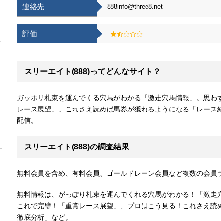
連絡先
888info@three8.net
評価
京
…
スリーエイト(888)ってどんなサイト？
ガッポリ札束を運んでくる穴馬がわかる「激走穴馬情報」。思わ
レース展望」。これさえ読めば馬券が獲れるようになる「レース
出
…
配信。
スリーエイト(888)の調査結果
無料会員を含め、有料会員、ゴールドレーン会員など複数の会員ラン
無料情報は、がっぽり札束を運んでくれる穴馬がわかる！「激走
これで完璧！「重賞レース展望」、プロはこう見る！これさえ読
て
徹底分析」など。