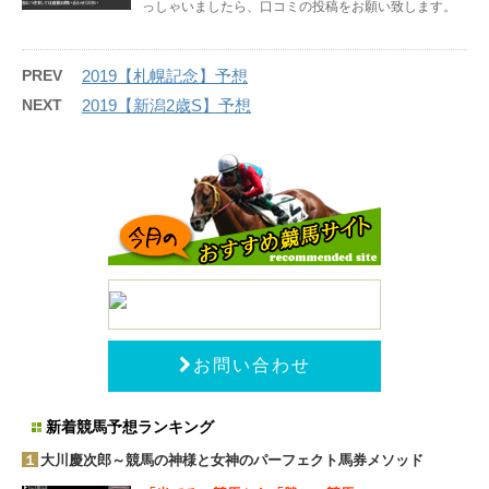
っしゃいましたら、口コミの投稿をお願い致します。
PREV
2019【札幌記念】予想
NEXT
2019【新潟2歳S】予想
お問い合わせ
新着競馬予想ランキング
１
大川慶次郎～競馬の神様と女神のパーフェクト馬券メソッド