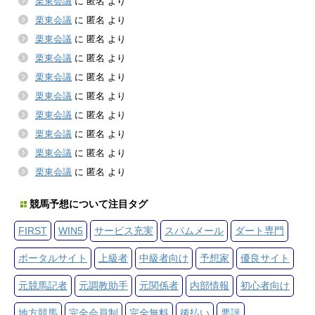
栗東会議
に
匿名
より
栗東会議
に
匿名
より
栗東会議
に
匿名
より
栗東会議
に
匿名
より
栗東会議
に
匿名
より
栗東会議
に
匿名
より
栗東会議
に
匿名
より
栗東会議
に
匿名
より
栗東会議
に
匿名
より
栗東会議
に
匿名
より
競馬予想について注目タグ
FIRST
WIN5
サービス充実
スパムメール
ダート専門
ポータルサイト
上級者
中級者向け
予想家
優良サイト
元競馬記者
元調教助手
元関係者
内部情報
初心者向け
地方競馬
完全会員制
完全無料
後払い
悪評