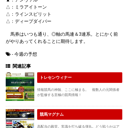
△：ミラアイトーン
△：ラインスピリット
△：ディープダイバー
馬券はいつも通り、◎軸の馬連＆3連系。とにかく前
がやりあってくれることに期待します。
- 今週の予想
関連記事
トレセンウィナー
情報競馬の神髄、ここに極まる。 複数人の元関係者
が監修する至極の競馬情報！
競馬マグナム
高配当の殿堂。常識を打ち破る弾丸。どう戦うかはア