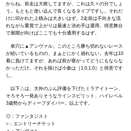
からね。前走は大敗してますが、これは久々の分でしょ
う。もともと使い込んで良くなるタイプですし。それだ
けに叩かれた上積みは大きいはず。2走前は不向きな流
れながら重賞で上がりは最速と決め手は通用。得意舞台
で展開が向けばここでも十分通用するはず。
単穴に▲アンヴァル。このところ勝ち切れないレース
が続いているものの、まぁとにかく崩れない。去年は10
着に負けてますが、あれば前が塞がってどうにもならな
かっただけ。それを除けば小倉は［1.0.1.0］と得意です
し、
以下△は、大外のぶん評価を下げたミラアイトーン、
そろそろ一発ありそうなラインスピリット、ハイレベル
3歳勢からディープダイバー。以上です。
◎：ファンタジスト
○：エントリーチケット
▲：アンヴァル