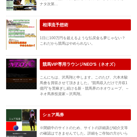
ナタ次第…
相澤流予想術
1日に100万円を超えるような払戻金も夢じゃない？
これだから競馬はやめられない。
競馬VIP専用ラウンジNEO'S（ネオズ）
こんにちは、沢馬翔と申します。このたび、六本木駿
馬會を買収させて頂きました。“競馬収入だけで月収1
億円”を荒稼ぎし続ける新・競馬界のネオウェーブ、～
ネオ馬券投資家～沢馬翔。
シェア馬券
※閉鎖中のサイトのため、サイトの詳細及び紹介文等
の確認はできませんでした。詳細をご存知の方がいら