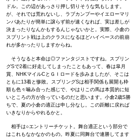
ドル。この辺があっさり押し切りそうな気もします。
が、それでは荒れないし、ラブカンプーやイエローマリ
ンバあたりが簡単に譲らず前が速くなれば、実は差しが
決まったりなんかもするんじゃないかと。実際、小倉の
スプリント戦は上のクラスになるほどハイペースの前崩
れが多かったりしますからね。
そうなると本命は◎ファンタジストですね。スプリン
グSで2着に好走してしまったこともあって、春は皐月
賞、NHKマイルCとＧＩロードを歩みましたが、そこは
ともに13着と惨敗。スプリングSは相手関係も展開も枠
順も色々噛み合った感じで、やはりこの馬は本質的に短
いところの方が合っているのだと思います。小倉2歳S勝
ちで、夏の小倉の適正は申し分なし。この距離に戻れば
いきなりからやれるかと。
相手は○エントリーチケット。舞台適正という部分で
はこれもなかなかのもの。昨夏に同舞台で連勝してます