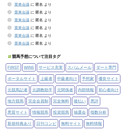
栗東会議
に
匿名
より
栗東会議
に
匿名
より
栗東会議
に
匿名
より
栗東会議
に
匿名
より
栗東会議
に
匿名
より
栗東会議
に
匿名
より
競馬予想について注目タグ
FIRST
WIN5
サービス充実
スパムメール
ダート専門
ポータルサイト
上級者
中級者向け
予想家
優良サイト
元競馬記者
元調教助手
元関係者
内部情報
初心者向け
地方競馬
完全会員制
完全無料
後払い
悪評
悪質サイト
情報競馬
投資競馬
抽選会
指数分析
新規特典あり
日刊コンピ
無料サイト
無料情報