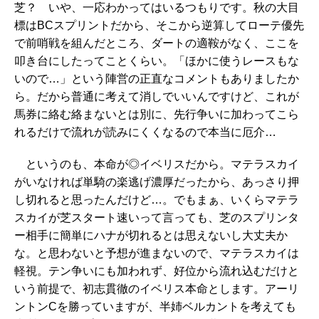
芝？ いや、一応わかってはいるつもりです。秋の大目
標はBCスプリントだから、そこから逆算してローテ優先
で前哨戦を組んだところ、ダートの適鞍がなく、ここを
叩き台にしたってことくらい。「ほかに使うレースもな
いので…」という陣営の正直なコメントもありましたか
ら。だから普通に考えて消しでいいんですけど、これが
馬券に絡む絡まないとは別に、先行争いに加わってこら
れるだけで流れが読みにくくなるので本当に厄介…
というのも、本命が◎イベリスだから。マテラスカイ
がいなければ単騎の楽逃げ濃厚だったから、あっさり押
し切れると思ったんだけど…。でもまぁ、いくらマテラ
スカイが芝スタート速いって言っても、芝のスプリンタ
ー相手に簡単にハナが切れるとは思えないし大丈夫か
な。と思わないと予想が進まないので、マテラスカイは
軽視。テン争いにも加われず、好位から流れ込むだけと
いう前提で、初志貫徹のイベリス本命とします。アーリ
ントンCを勝っていますが、半姉ベルカントを考えても