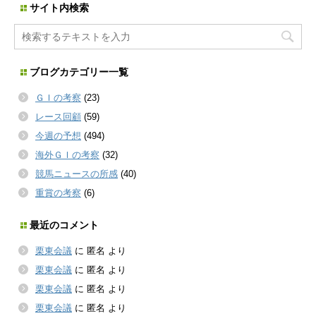
サイト内検索
ブログカテゴリー一覧
ＧＩの考察
(23)
レース回顧
(59)
今週の予想
(494)
海外ＧＩの考察
(32)
競馬ニュースの所感
(40)
重賞の考察
(6)
最近のコメント
栗東会議
に
匿名
より
栗東会議
に
匿名
より
栗東会議
に
匿名
より
栗東会議
に
匿名
より