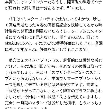
本質的にはスプリンターだろうし、開幕週の馬場でハナ
が切れれば残り目は十分あるはず。52kgだし。
相手は○ミスターメロディで仕方ないですかね。珍し
く高速馬場だった今春の高松宮記念を快勝してるから時
計勝負の開幕週も問題ないだろうし、タイプ的に久々を
苦にする感じにも思えないし。叩き台のぶん、◎とは
6kg差あるので、そのぶんで2番手評価にしたけど、普通
に強いですからね。評価を落としてもここまで。
単穴に▲ダイメイプリンセス。脚質的には微妙な感じ
だけど、その辺は川田だから、それなりの位置は取って
くれるでしょう。何より「スプリンターズSへのステッ
プという考えはない」と、本気でサマースプリントシリ
ーズを獲りに来ている感じは好感が持てます。前走は
「状態が上がってこない」という陣営のブラフに騙され
ましたが、今回は正直に状態の良さを伝えていますし、
完全に一時期のスランプは脱却した模様。もういっちょ
があってもいいでしょう。