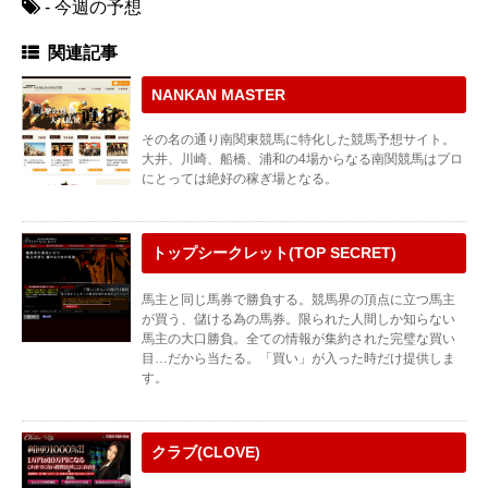
- 今週の予想
関連記事
NANKAN MASTER
その名の通り南関東競馬に特化した競馬予想サイト。
大井、川崎、船橋、浦和の4場からなる南関競馬はプロ
にとっては絶好の稼ぎ場となる。
トップシークレット(TOP SECRET)
馬主と同じ馬券で勝負する。競馬界の頂点に立つ馬主
が買う、儲ける為の馬券。限られた人間しか知らない
馬主の大口勝負。全ての情報が集約された完璧な買い
目…だから当たる。「買い」が入った時だけ提供しま
す。
クラブ(CLOVE)