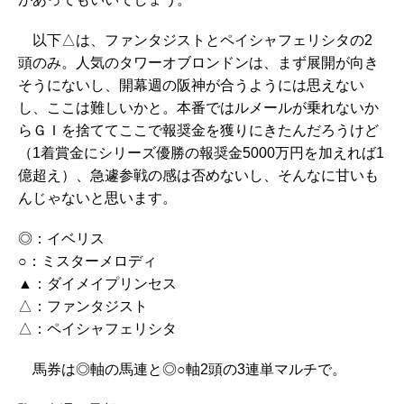
以下△は、ファンタジストとペイシャフェリシタの2
頭のみ。人気のタワーオブロンドンは、まず展開が向き
そうにないし、開幕週の阪神が合うようには思えない
し、ここは難しいかと。本番ではルメールが乗れないか
らＧＩを捨ててここで報奨金を獲りにきたんだろうけど
（1着賞金にシリーズ優勝の報奨金5000万円を加えれば1
億超え）、急遽参戦の感は否めないし、そんなに甘いも
んじゃないと思います。
◎：イベリス
○：ミスターメロディ
▲：ダイメイプリンセス
△：ファンタジスト
△：ペイシャフェリシタ
馬券は◎軸の馬連と◎○軸2頭の3連単マルチで。