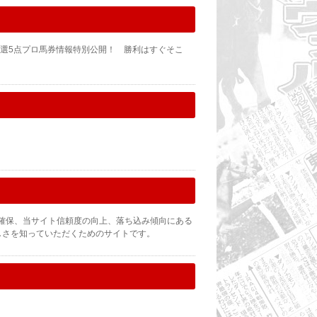
極選5点プロ馬券情報特別公開！ 勝利はすぐそこ
確保、当サイト信頼度の向上、落ち込み傾向にある
しさを知っていただくためのサイトです。