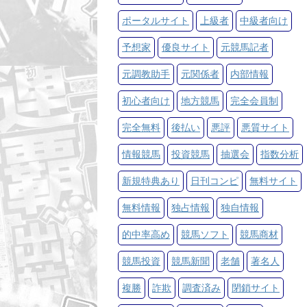
ポータルサイト
上級者
中級者向け
予想家
優良サイト
元競馬記者
元調教助手
元関係者
内部情報
初心者向け
地方競馬
完全会員制
完全無料
後払い
悪評
悪質サイト
情報競馬
投資競馬
抽選会
指数分析
新規特典あり
日刊コンピ
無料サイト
無料情報
独占情報
独自情報
的中率高め
競馬ソフト
競馬商材
競馬投資
競馬新聞
老舗
著名人
複勝
詐欺
調査済み
閉鎖サイト