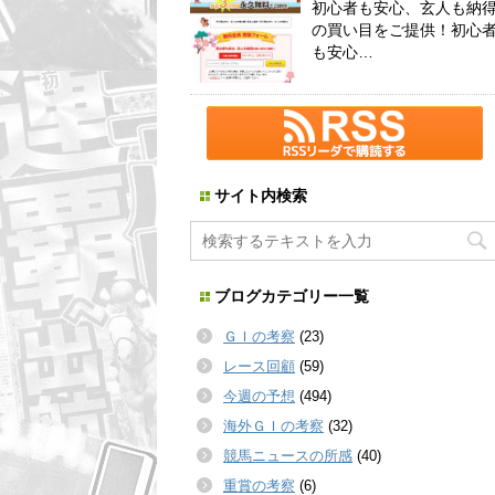
初心者も安心、玄人も納
の買い目をご提供！初心
も安心…
サイト内検索
ブログカテゴリー一覧
ＧＩの考察
(23)
レース回顧
(59)
今週の予想
(494)
海外ＧＩの考察
(32)
競馬ニュースの所感
(40)
重賞の考察
(6)