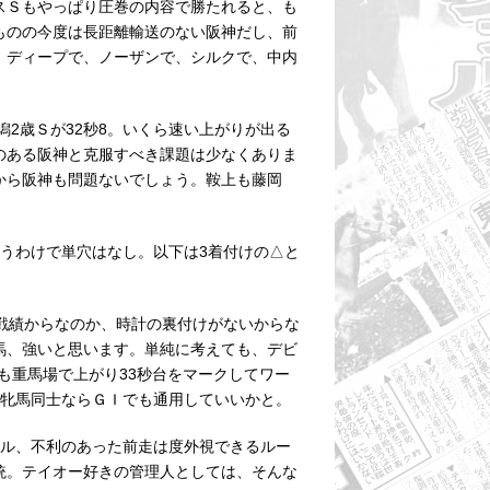
スＳもやっぱり圧巻の内容で勝たれると、も
ものの今度は長距離輸送のない阪神だし、前
。ディープで、ノーザンで、シルクで、中内
2歳Ｓが32秒8。いくら速い上がりが出る
のある阪神と克服すべき課題は少なくありま
から阪神も問題ないでしょう。鞍上も藤岡
うわけで単穴はなし。以下は3着付けの△と
戦績からなのか、時計の裏付けがないからな
馬、強いと思います。単純に考えても、デビ
も重馬場で上がり33秒台をマークしてワー
、牝馬同士ならＧＩでも通用していいかと。
ル、不利のあった前走は度外視できるルー
統。テイオー好きの管理人としては、そんな