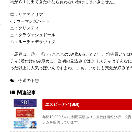
馬がＧＩに出てきたのなら買わないわけにはいきません。
◎：リアアメリア
○：ウーマンズハート
京
△：クリスティ
…
△：クラヴァシュドール
△：ルーチェデラヴィタ
馬券は、◎○→◎○→△△△の3連単6点。ただし、均等買いでは
ティ3着付けのみ厚めに。当初の見込みではクリスティはそんな
出
った以上に人気っぽいんですよね。まぁ、いかにも穴党が好みそ
…
- 今週の予想
関連記事
エスビーアイ(SBI)
年間10,000人のご利用実績あり。当社は情報分析、
テムを提供しています。
て