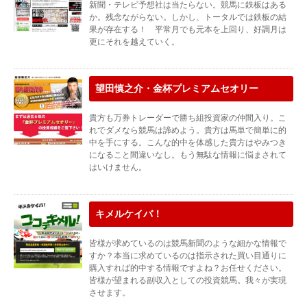
新聞・テレビ予想社は当たらない。競馬に鉄板はある
か。残念ながらない。しかし、トータルでは鉄板の結
果が存在する！ 平常月でも元本を上回り、好調月は
更にそれを越えていく。
望田慎之介・金杯プレミアムセオリー
貴方も万券トレーダーで勝ち組投資家の仲間入り。こ
れでダメなら競馬は諦めよう。貴方は馬単で簡単に的
中を手にする。こんな的中を体感した貴方はやみつき
になること間違いなし。もう無駄な情報に悩まされて
はいけません。
キメルケイバ！
皆様が求めているのは競馬新聞のような細かな情報で
すか？本当に求めているのは指示された買い目通りに
購入すれば的中する情報ですよね？お任せください。
皆様が望まれる副収入としての投資競馬。我々が実現
させます。