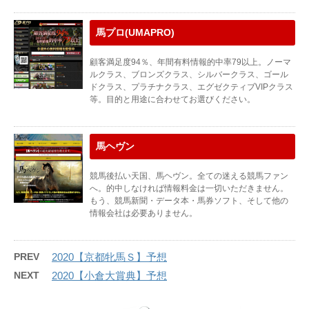
馬プロ(UMAPRO)
顧客満足度94％、年間有料情報的中率79以上。ノーマ
ルクラス、ブロンズクラス、シルバークラス、ゴール
ドクラス、プラチナクラス、エグゼクティブVIPクラス
等。目的と用途に合わせてお選びください。
馬ヘヴン
競馬後払い天国、馬ヘヴン。全ての迷える競馬ファン
へ。的中しなければ情報料金は一切いただきません。
もう、競馬新聞・データ本・馬券ソフト、そして他の
情報会社は必要ありません。
PREV
2020【京都牝馬Ｓ】予想
NEXT
2020【小倉大賞典】予想