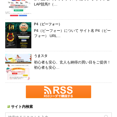
LAP競馬!!（…
P4（ピーフォー）
P4（ピーフォー）について サイト名 P4（ピー
フォー） URL…
うまスタ
初心者も安心、玄人も納得の買い目をご提供！
初心者も安心…
サイト内検索