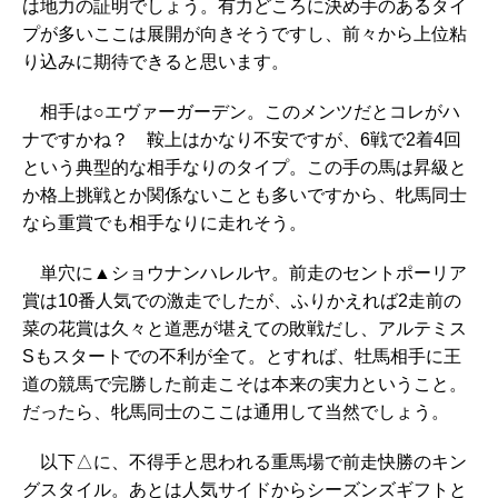
は地力の証明でしょう。有力どころに決め手のあるタイ
プが多いここは展開が向きそうですし、前々から上位粘
り込みに期待できると思います。
相手は○エヴァーガーデン。このメンツだとコレがハ
ナですかね？ 鞍上はかなり不安ですが、6戦で2着4回
という典型的な相手なりのタイプ。この手の馬は昇級と
か格上挑戦とか関係ないことも多いですから、牝馬同士
なら重賞でも相手なりに走れそう。
単穴に▲ショウナンハレルヤ。前走のセントポーリア
賞は10番人気での激走でしたが、ふりかえれば2走前の
菜の花賞は久々と道悪が堪えての敗戦だし、アルテミス
Sもスタートでの不利が全て。とすれば、牡馬相手に王
道の競馬で完勝した前走こそは本来の実力ということ。
だったら、牝馬同士のここは通用して当然でしょう。
以下△に、不得手と思われる重馬場で前走快勝のキン
グスタイル。あとは人気サイドからシーズンズギフトと