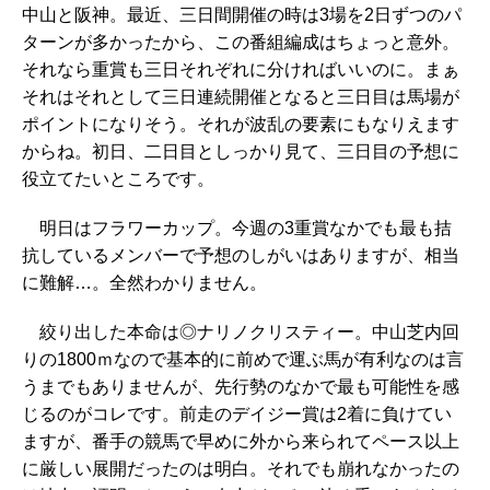
中山と阪神。最近、三日間開催の時は3場を2日ずつのパ
ターンが多かったから、この番組編成はちょっと意外。
それなら重賞も三日それぞれに分ければいいのに。まぁ
それはそれとして三日連続開催となると三日目は馬場が
ポイントになりそう。それが波乱の要素にもなりえます
からね。初日、二日目としっかり見て、三日目の予想に
役立てたいところです。
明日はフラワーカップ。今週の3重賞なかでも最も拮
抗しているメンバーで予想のしがいはありますが、相当
に難解…。全然わかりません。
絞り出した本命は◎ナリノクリスティー。中山芝内回
りの1800ｍなので基本的に前めで運ぶ馬が有利なのは言
うまでもありませんが、先行勢のなかで最も可能性を感
じるのがコレです。前走のデイジー賞は2着に負けてい
ますが、番手の競馬で早めに外から来られてペース以上
に厳しい展開だったのは明白。それでも崩れなかったの