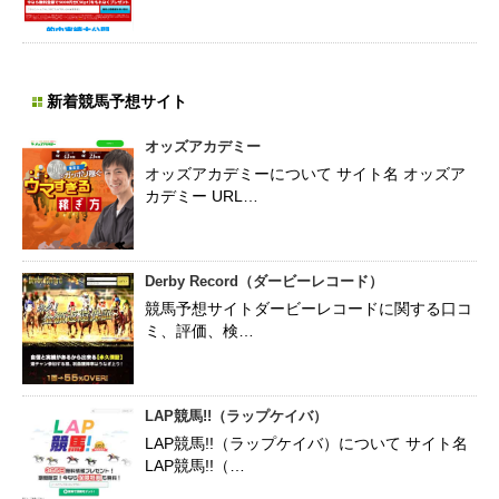
新着競馬予想サイト
オッズアカデミー
オッズアカデミーについて サイト名 オッズア
カデミー URL…
Derby Record（ダービーレコード）
競馬予想サイトダービーレコードに関する口コ
ミ、評価、検…
LAP競馬!!（ラップケイバ）
LAP競馬!!（ラップケイバ）について サイト名
LAP競馬!!（…