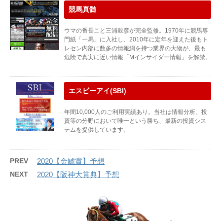
競馬真髄
ウマの番長こと三浦穀彦が完全監修。1970年に競馬専
門紙「一馬」に入社し、2010年に定年を迎えた後もト
レセン内部に数多の情報網を持つ業界の大物が、最も
危険で真実に近い情報「Mインサイダー情報」を解禁。
エスビーアイ(SBI)
年間10,000人のご利用実績あり。当社は情報分析、投
資等の分野において唯一という勝ち、最新の投資シス
テムを提供しています。
PREV
2020【金鯱賞】予想
NEXT
2020【阪神大賞典】予想