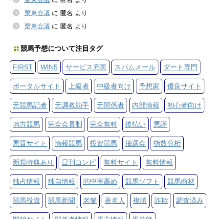
栗東会議
に
匿名
より
栗東会議
に
匿名
より
競馬予想について注目タグ
FIRST
WIN5
サービス充実
スパムメール
ダート専門
ポータルサイト
上級者
中級者向け
予想家
優良サイト
元競馬記者
元調教助手
元関係者
内部情報
初心者向け
地方競馬
完全会員制
完全無料
後払い
悪評
悪質サイト
情報競馬
投資競馬
抽選会
指数分析
新規特典あり
日刊コンピ
無料サイト
無料情報
独占情報
独自情報
的中率高め
競馬ソフト
競馬商材
競馬投資
競馬新聞
老舗
著名人
複勝
詐欺
調査済み