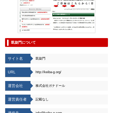
凱旋門について
サイト名
凱旋門
URL
http://keiba-g.org/
運営会社
株式会社ガナドール
運営責任者
記載なし
連絡先
info@keiba-g.com