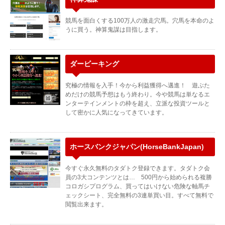
競馬を面白くする100万人の激走穴馬。穴馬を本命のよ
うに買う。神算鬼謀は目指します。
ダービーキング
究極の情報を入手！今から利益獲得へ邁進！ 遊ぶた
めだけの競馬予想はもう終わり。今や競馬は単なるエ
ンターテインメントの枠を超え、立派な投資ツールと
して密かに人気になってきています。
ホースバンクジャパン(HorseBankJapan)
今すぐ永久無料のタダトク登録できます。タダトク会
員の3大コンテンツとは… 500円から始められる複勝
コロガシプログラム、買ってはいけない危険な軸馬チ
ェックシート、完全無料の3連単買い目。すべて無料で
閲覧出来ます。