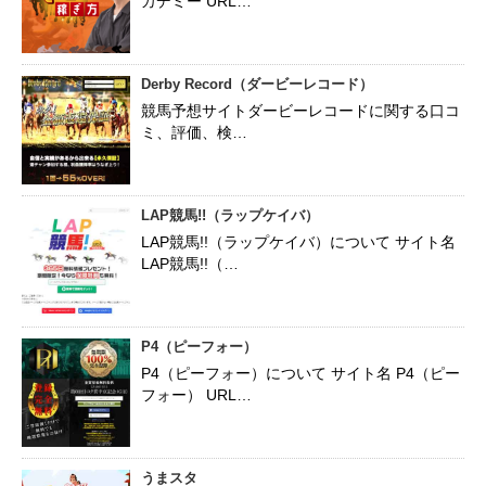
カデミー URL…
Derby Record（ダービーレコード）
競馬予想サイトダービーレコードに関する口コ
ミ、評価、検…
LAP競馬!!（ラップケイバ）
LAP競馬!!（ラップケイバ）について サイト名
LAP競馬!!（…
P4（ピーフォー）
P4（ピーフォー）について サイト名 P4（ピー
フォー） URL…
うまスタ