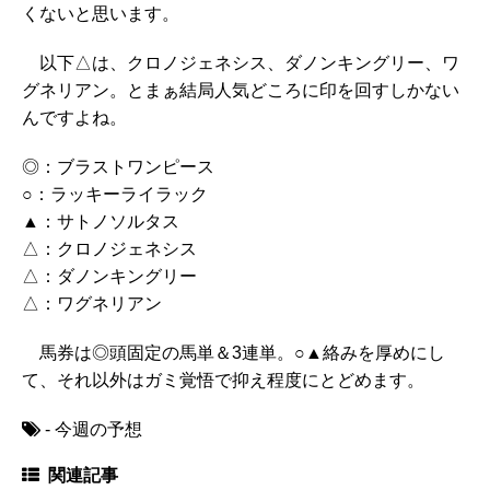
くないと思います。
以下△は、クロノジェネシス、ダノンキングリー、ワ
グネリアン。とまぁ結局人気どころに印を回すしかない
んですよね。
◎：ブラストワンピース
○：ラッキーライラック
▲：サトノソルタス
△：クロノジェネシス
△：ダノンキングリー
△：ワグネリアン
馬券は◎頭固定の馬単＆3連単。○▲絡みを厚めにし
て、それ以外はガミ覚悟で抑え程度にとどめます。
- 今週の予想
関連記事