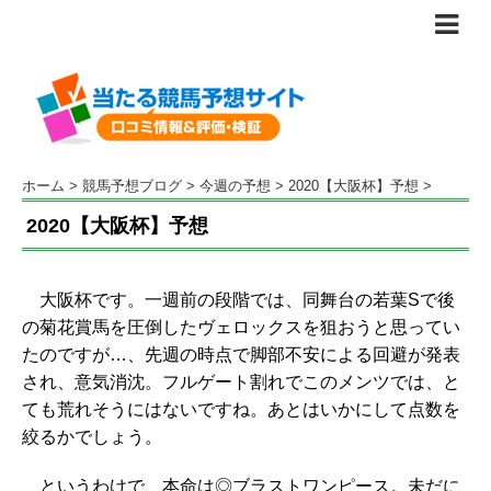
ホーム
>
競馬予想ブログ
>
今週の予想
>
2020【大阪杯】予想
>
2020【大阪杯】予想
大阪杯です。一週前の段階では、同舞台の若葉Sで後
の菊花賞馬を圧倒したヴェロックスを狙おうと思ってい
たのですが…、先週の時点で脚部不安による回避が発表
され、意気消沈。フルゲート割れでこのメンツでは、と
ても荒れそうにはないですね。あとはいかにして点数を
絞るかでしょう。
というわけで、本命は◎ブラストワンピース。未だに