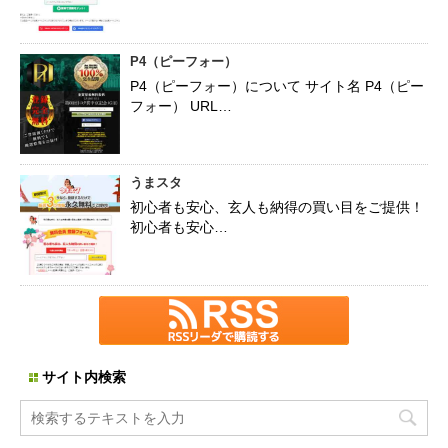
P4（ピーフォー）
P4（ピーフォー）について サイト名 P4（ピー
フォー） URL…
うまスタ
初心者も安心、玄人も納得の買い目をご提供！
初心者も安心…
サイト内検索