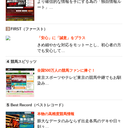
より確信的な情報を手にする為の「独自情報ル
ート」…
３
FIRST（ファースト）
「安心」に「誠意」をプラス
きめ細やかな対応をモットーとし、初心者の方
でも安心して…
４
競馬スピリッツ
全国500万人の競馬ファンに捧ぐ！
東京スポーツやテレビ東京の競馬中継でもお馴
染み…
５
Best Record（ベストレコード）
本物の高精度競馬情報
膨大なデータのみならず出走各馬のデキや日々
刻々…