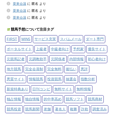
栗東会議
に
匿名
より
栗東会議
に
匿名
より
栗東会議
に
匿名
より
競馬予想について注目タグ
FIRST
WIN5
サービス充実
スパムメール
ダート専門
ポータルサイト
上級者
中級者向け
予想家
優良サイト
元競馬記者
元調教助手
元関係者
内部情報
初心者向け
地方競馬
完全会員制
完全無料
後払い
悪評
悪質サイト
情報競馬
投資競馬
抽選会
指数分析
新規特典あり
日刊コンピ
無料サイト
無料情報
独占情報
独自情報
的中率高め
競馬ソフト
競馬商材
競馬投資
競馬新聞
老舗
著名人
複勝
詐欺
調査済み