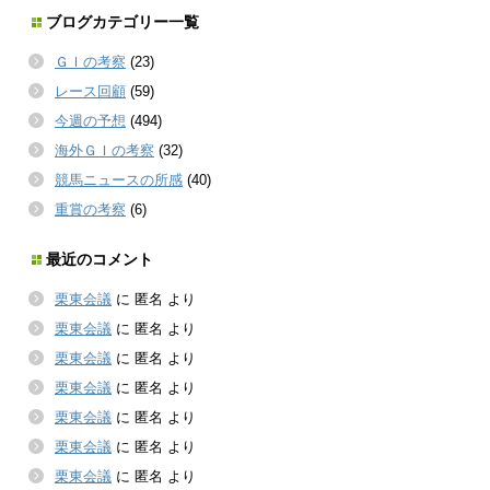
ブログカテゴリー一覧
ＧＩの考察
(23)
レース回顧
(59)
今週の予想
(494)
海外ＧＩの考察
(32)
競馬ニュースの所感
(40)
重賞の考察
(6)
最近のコメント
栗東会議
に
匿名
より
栗東会議
に
匿名
より
栗東会議
に
匿名
より
栗東会議
に
匿名
より
栗東会議
に
匿名
より
栗東会議
に
匿名
より
栗東会議
に
匿名
より