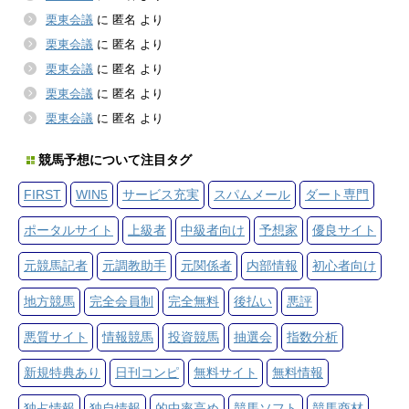
栗東会議
に
匿名
より
栗東会議
に
匿名
より
栗東会議
に
匿名
より
栗東会議
に
匿名
より
栗東会議
に
匿名
より
競馬予想について注目タグ
FIRST
WIN5
サービス充実
スパムメール
ダート専門
ポータルサイト
上級者
中級者向け
予想家
優良サイト
元競馬記者
元調教助手
元関係者
内部情報
初心者向け
地方競馬
完全会員制
完全無料
後払い
悪評
悪質サイト
情報競馬
投資競馬
抽選会
指数分析
新規特典あり
日刊コンピ
無料サイト
無料情報
独占情報
独自情報
的中率高め
競馬ソフト
競馬商材