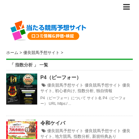
ホーム
>
優良競馬予想サイト
>
「 指数分析 」 一覧
P4（ピーフォー）
優良競馬予想サイト
優良競馬予想サイト
優良
サイト
,
初心者向け
,
指数分析
,
独自情報
P4（ピーフォー）について サイト名 P4（ピーフォ
ー） URL https:/ ...
令和ケイバ
優良競馬予想サイト
優良競馬予想サイト
優良
サイト
,
地方競馬
,
指数分析
,
新規特典あり