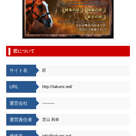
匠について
サイト名
匠
URL
http://takumi.red/
運営会社
----------
運営責任者
芝山 莉奈
連絡先
info@takumi.red