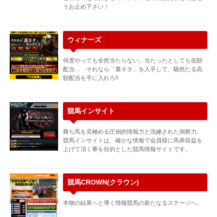
うお止め下さい！
ウィナーズ
何度やっても全然当たらない。当たったとしても低額
配当… それなら「裏ネタ」を入手して、騒然たる高
額配当を手に入れろ!!
競馬インサイト
勝ち馬を見極める圧倒的情報力と洗練された洞察力。
競馬インサイトは、確かな情報で会員様に馬券収益を
上げて頂く事を目的とした競馬情報サイトです。
競馬CROWN(クラウン)
本物の結果へと導く情報競馬の新たなるステージへ。