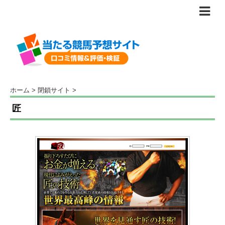
ホーム
>
閉鎖サイト
>
匠