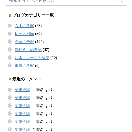
ブログカテゴリー一覧
ＧＩの考察
(23)
レース回顧
(59)
今週の予想
(494)
海外ＧＩの考察
(32)
競馬ニュースの所感
(40)
重賞の考察
(6)
最近のコメント
栗東会議
に
匿名
より
栗東会議
に
匿名
より
栗東会議
に
匿名
より
栗東会議
に
匿名
より
栗東会議
に
匿名
より
栗東会議
に
匿名
より