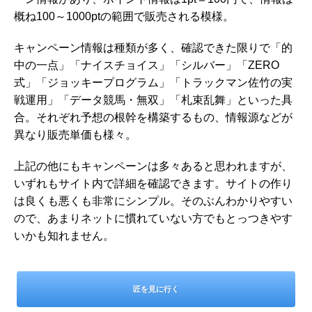
概ね100～1000ptの範囲で販売される模様。
キャンペーン情報は種類が多く、確認できた限りで「的
中の一点」「ナイスチョイス」「シルバー」「ZERO
式」「ジョッキープログラム」「トラックマン佐竹の実
戦運用」「データ競馬・無双」「札束乱舞」といった具
合。それぞれ予想の根幹を構築するもの、情報源などが
異なり販売単価も様々。
上記の他にもキャンペーンは多々あると思われますが、
いずれもサイト内で詳細を確認できます。サイトの作り
は良くも悪くも非常にシンプル。そのぶんわかりやすい
ので、あまりネットに慣れていない方でもとっつきやす
いかも知れません。
匠を見に行く