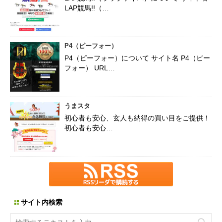
LAP競馬!!（…
P4（ピーフォー）
P4（ピーフォー）について サイト名 P4（ピー
フォー） URL…
うまスタ
初心者も安心、玄人も納得の買い目をご提供！
初心者も安心…
サイト内検索