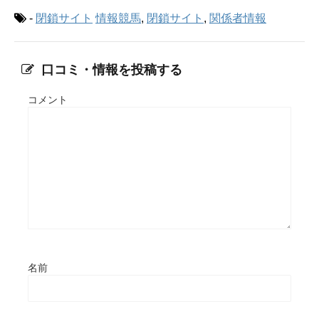
-
閉鎖サイト
情報競馬
,
閉鎖サイト
,
関係者情報
口コミ・情報を投稿する
コメント
名前