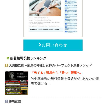
お問い合わせ
新着競馬予想ランキング
１
大川慶次郎～競馬の神様と女神のパーフェクト馬券メソッド
「当てる」競馬から「勝つ」競馬へ。
的中率重視の無料情報を毎週配信!!あなたの競
馬で儲ける…
２
勝馬伝説