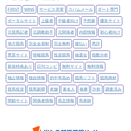
FIRST
WIN5
サービス充実
スパムメール
ダート専門
ポータルサイト
上級者
中級者向け
予想家
優良サイト
元競馬記者
元調教助手
元関係者
内部情報
初心者向け
地方競馬
完全会員制
完全無料
後払い
悪評
悪質サイト
情報競馬
投資競馬
抽選会
指数分析
新規特典あり
日刊コンピ
無料サイト
無料情報
独占情報
独自情報
的中率高め
競馬ソフト
競馬商材
競馬投資
競馬新聞
老舗
著名人
複勝
詐欺
調査済み
閉鎖サイト
関係者情報
馬主情報
馬券師