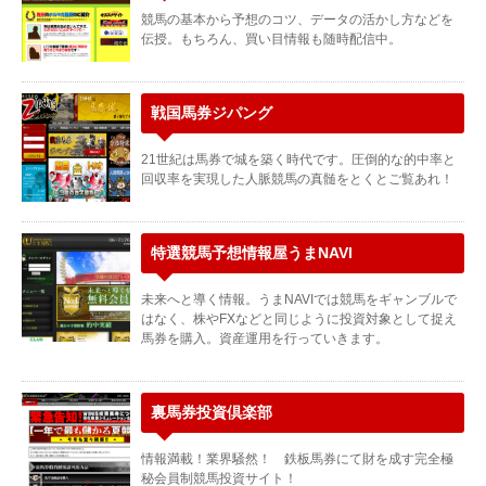
競馬の基本から予想のコツ、データの活かし方などを
伝授。もちろん、買い目情報も随時配信中。
戦国馬券ジパング
21世紀は馬券で城を築く時代です。圧倒的な的中率と
回収率を実現した人脈競馬の真髄をとくとご覧あれ！
特選競馬予想情報屋うまNAVI
未来へと導く情報。うまNAVIでは競馬をギャンブルで
はなく、株やFXなどと同じように投資対象として捉え
馬券を購入。資産運用を行っていきます。
裏馬券投資倶楽部
情報満載！業界騒然！ 鉄板馬券にて財を成す完全極
秘会員制競馬投資サイト！