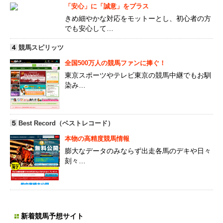
「安心」に「誠意」をプラス
きめ細やかな対応をモットーとし、初心者の方
でも安心して…
４
競馬スピリッツ
全国500万人の競馬ファンに捧ぐ！
東京スポーツやテレビ東京の競馬中継でもお馴
染み…
５
Best Record（ベストレコード）
本物の高精度競馬情報
膨大なデータのみならず出走各馬のデキや日々
刻々…
新着競馬予想サイト