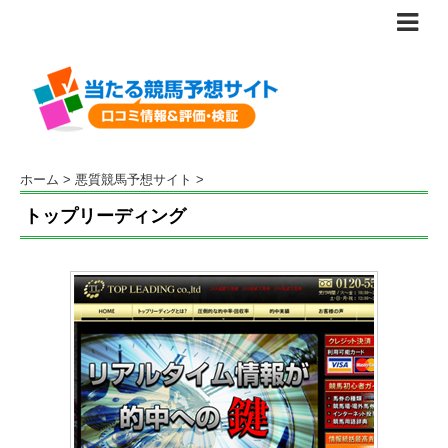
ホーム
>
悪質競馬予想サイト
>
トップリーディング