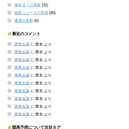
海外ＧＩの考察
(32)
競馬ニュースの所感
(40)
重賞の考察
(6)
最近のコメント
栗東会議
に
匿名
より
栗東会議
に
匿名
より
栗東会議
に
匿名
より
栗東会議
に
匿名
より
栗東会議
に
匿名
より
栗東会議
に
匿名
より
栗東会議
に
匿名
より
栗東会議
に
匿名
より
栗東会議
に
匿名
より
栗東会議
に
匿名
より
競馬予想について注目タグ