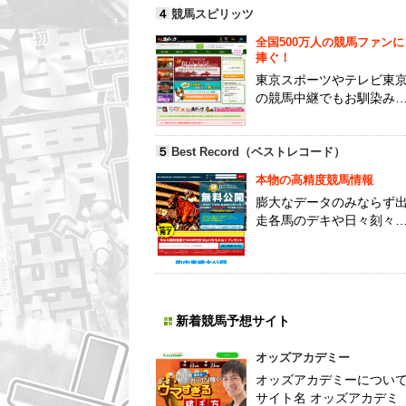
４
競馬スピリッツ
全国500万人の競馬ファンに
捧ぐ！
東京スポーツやテレビ東
の競馬中継でもお馴染み
５
Best Record（ベストレコード）
本物の高精度競馬情報
膨大なデータのみならず
走各馬のデキや日々刻々
新着競馬予想サイト
オッズアカデミー
オッズアカデミーについ
サイト名 オッズアカデミ