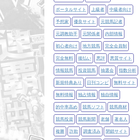
ポータルサイト
上級者
中級者向け
予想家
優良サイト
元競馬記者
元調教助手
元関係者
内部情報
初心者向け
地方競馬
完全会員制
完全無料
後払い
悪評
悪質サイト
情報競馬
投資競馬
抽選会
指数分析
新規特典あり
日刊コンピ
無料サイト
無料情報
独占情報
独自情報
的中率高め
競馬ソフト
競馬商材
競馬投資
競馬新聞
老舗
著名人
複勝
詐欺
調査済み
閉鎖サイト