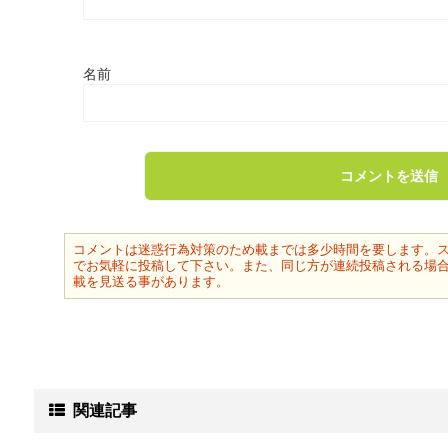
名前
コメントは迷惑行為対策のため載までは多少時間を要します。
でお気軽に投稿して下さい。また、同じ方が連続投稿される場
載を見送る事があります。
関連記事