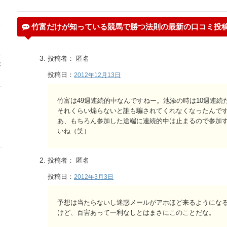
竹富だけが知っている競馬で勝つ法則の最新の口コミ投
レ
匿名
投稿者：
評
投稿日：
2012年12月13日
竹富は49週連続的中なんですねー。池添の時は10週連続
それくらい煽らないと誰も騙されてくれなくなったんで
あ、もちろん参加した途端に連続的中は止まるので参加
いね（笑）
匿名
投稿者：
投稿日：
2012年3月3日
予想は当たらないし迷惑メールがアホほど来るようにな
けど、百害あって一利なしとはまさにこのことだな。