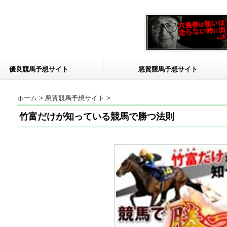
優良競馬予想サイト
悪質競馬予想サイト
ホーム
>
悪質競馬予想サイト
>
竹富だけが知っている競馬で勝つ法則