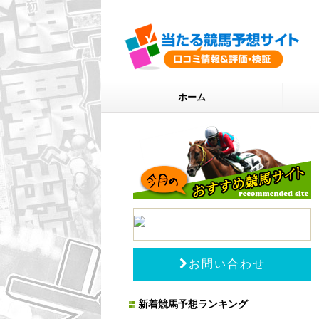
ホーム
お問い合わせ
新着競馬予想ランキング