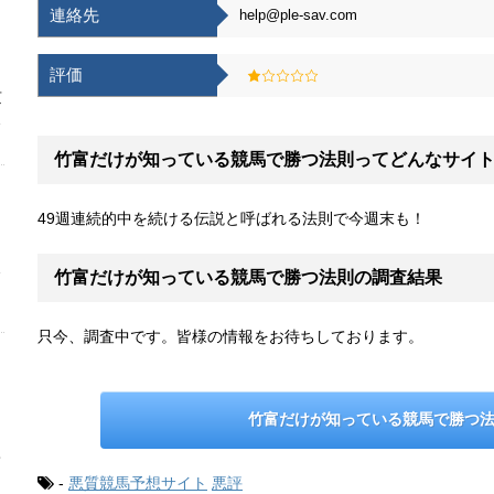
連絡先
help@ple-sav.com
評価
京
…
竹富だけが知っている競馬で勝つ法則ってどんなサイ
49週連続的中を続ける伝説と呼ばれる法則で今週末も！
出
…
竹富だけが知っている競馬で勝つ法則の調査結果
只今、調査中です。皆様の情報をお待ちしております。
竹富だけが知っている競馬で勝つ
て
-
悪質競馬予想サイト
悪評