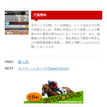
穴馬専科
当サイトで公開している情報は、レース当日までの馬
の状態をはじめ、馬場や天候などまで考慮した上で構
築された最高の質のものとなっております。また、確
勝級の穴馬を特定すべく、発走直前まで厩舎や馬主な
どの関係者情報を収集し、最良と判断したものから公
開してまいります。
PREV
勝ち馬
NEXT
ターゲットホース(Target Horse)