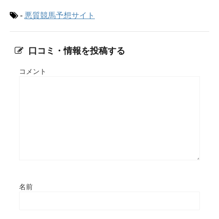
-
悪質競馬予想サイト
口コミ・情報を投稿する
コメント
名前