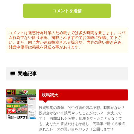
コメントは迷惑行為対策のため載までは多少時間を要します。スパ
ム行為でない限り承認、掲載されますのでお気軽に投稿して下さ
い。また、同じ方が連続投稿される場合や、内容の薄い書き込み、
誹謗中傷等は掲載を見送る事があります。
関連記事
競馬我天
投資競馬の真髄、的中必須の競馬予想。時間がない？
投資金がない？競馬やったことがない？ 大丈夫で
す！ 時間は10分程度。競馬をやったことがなくて
も、あなたの収益だけを考慮し、高確率で勝てる厳選
されたレースの買い目をバッチリ公開します！