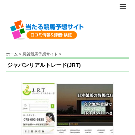
ホーム
>
悪質競馬予想サイト
>
ジャパンリアルトレード(JRT)