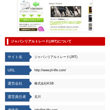
ジャパンリアルトレード(JRT)について
サイト名
ジャパンリアルトレード(JRT)
URL
http://www.jrt-life.com/
運営会社
株式会社KSB
運営責任者
北川
連絡先
info@jrt-life.com