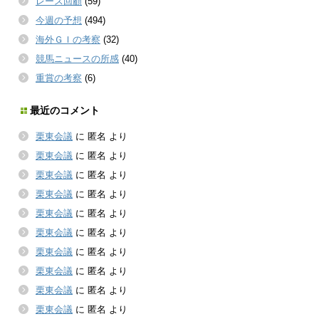
レース回顧
(59)
今週の予想
(494)
海外ＧＩの考察
(32)
競馬ニュースの所感
(40)
重賞の考察
(6)
最近のコメント
栗東会議
に
匿名
より
栗東会議
に
匿名
より
栗東会議
に
匿名
より
栗東会議
に
匿名
より
栗東会議
に
匿名
より
栗東会議
に
匿名
より
栗東会議
に
匿名
より
栗東会議
に
匿名
より
栗東会議
に
匿名
より
栗東会議
に
匿名
より