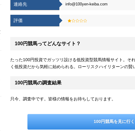
連絡先
info@100yen-keiba.com
評価
京
…
100円競馬ってどんなサイト？
たった100円投資でガッツリ設ける低投資型競馬情報サイト。それ
く低投資だから気軽に始められる。ローリスクハイリターンの賢
出
…
100円競馬の調査結果
只今、調査中です。皆様の情報をお待ちしております。
100円競馬を見に行く
て