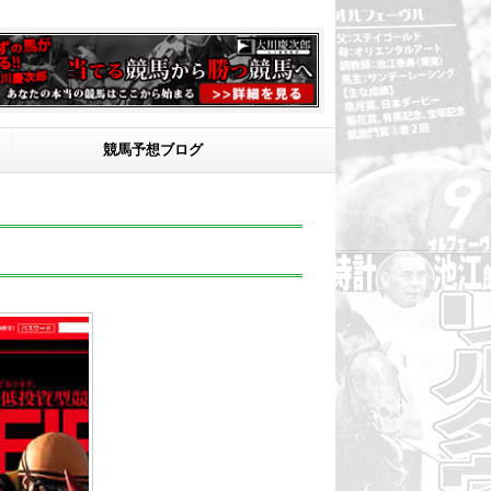
競馬予想ブログ