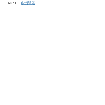
NEXT
広瀬開催