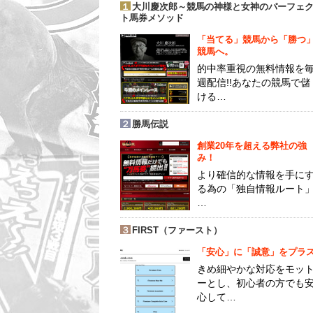
１
大川慶次郎～競馬の神様と女神のパーフェ
ト馬券メソッド
「当てる」競馬から「勝つ
競馬へ。
的中率重視の無料情報を
週配信!!あなたの競馬で儲
ける…
２
勝馬伝説
創業20年を超える弊社の強
み！
より確信的な情報を手に
る為の「独自情報ルート
…
３
FIRST（ファースト）
「安心」に「誠意」をプラ
きめ細やかな対応をモッ
ーとし、初心者の方でも
心して…