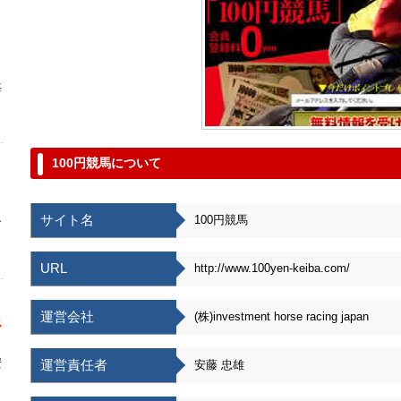
ク
」
毎
100円競馬について
サイト名
100円競馬
す
」
URL
http://www.100yen-keiba.com/
運営会社
(株)investment horse racing japan
ス
ト
安
運営責任者
安藤 忠雄