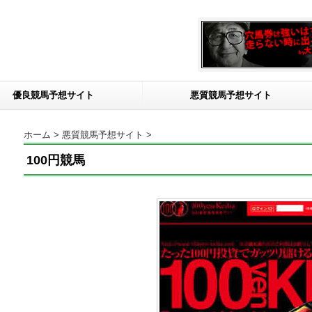
優良競馬予想サイト
悪質競馬予想サイト
ホーム
>
悪質競馬予想サイト
>
100円競馬