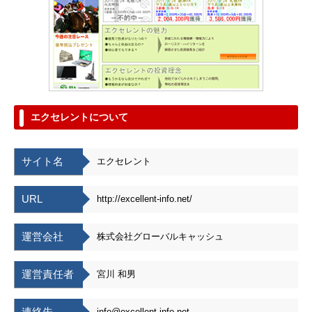
エクセレントについて
サイト名
エクセレント
URL
http://excellent-info.net/
運営会社
株式会社グローバルキャッシュ
運営責任者
宮川 和男
連絡先
info@excellent-info.net