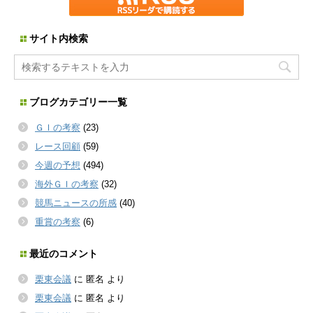
サイト内検索
ブログカテゴリー一覧
ＧＩの考察
(23)
レース回顧
(59)
今週の予想
(494)
海外ＧＩの考察
(32)
競馬ニュースの所感
(40)
重賞の考察
(6)
最近のコメント
栗東会議
に
匿名
より
栗東会議
に
匿名
より