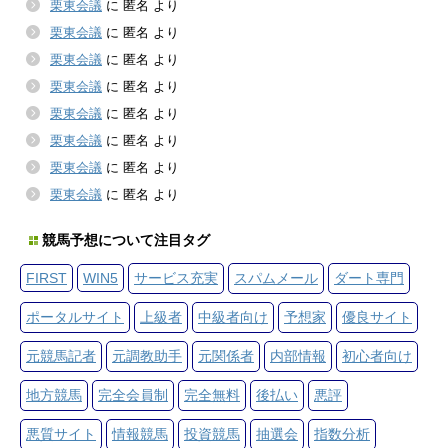
栗東会議
に
匿名
より
栗東会議
に
匿名
より
栗東会議
に
匿名
より
栗東会議
に
匿名
より
栗東会議
に
匿名
より
栗東会議
に
匿名
より
栗東会議
に
匿名
より
栗東会議
に
匿名
より
競馬予想について注目タグ
FIRST
WIN5
サービス充実
スパムメール
ダート専門
ポータルサイト
上級者
中級者向け
予想家
優良サイト
元競馬記者
元調教助手
元関係者
内部情報
初心者向け
地方競馬
完全会員制
完全無料
後払い
悪評
悪質サイト
情報競馬
投資競馬
抽選会
指数分析