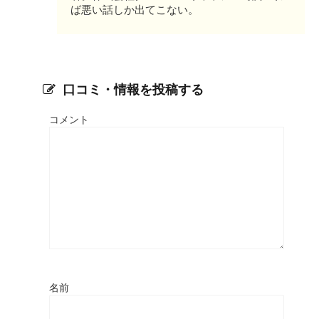
ば悪い話しか出てこない。
口コミ・情報を投稿する
コメント
名前