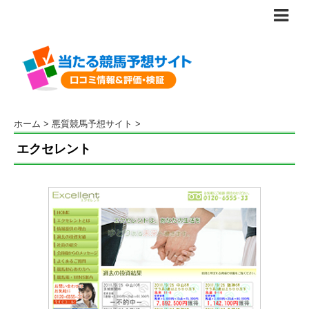
ホーム
>
悪質競馬予想サイト
>
エクセレント