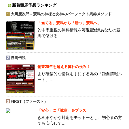
新着競馬予想ランキング
１
大川慶次郎～競馬の神様と女神のパーフェクト馬券メソッド
「当てる」競馬から「勝つ」競馬へ。
的中率重視の無料情報を毎週配信!!あなたの競
馬で儲ける…
２
勝馬伝説
創業20年を超える弊社の強み！
より確信的な情報を手にする為の「独自情報ル
ート」…
３
FIRST（ファースト）
「安心」に「誠意」をプラス
きめ細やかな対応をモットーとし、初心者の方
でも安心して…