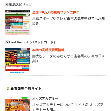
４
競馬スピリッツ
全国500万人の競馬ファンに捧ぐ！
東京スポーツやテレビ東京の競馬中継でもお馴
染み…
５
Best Record（ベストレコード）
本物の高精度競馬情報
膨大なデータのみならず出走各馬のデキや日々
刻々…
新着競馬予想サイト
オッズアカデミー
オッズアカデミーについて サイト名 オッズア
カデミー URL…