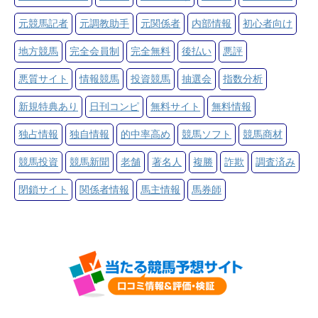
元競馬記者
元調教助手
元関係者
内部情報
初心者向け
地方競馬
完全会員制
完全無料
後払い
悪評
悪質サイト
情報競馬
投資競馬
抽選会
指数分析
新規特典あり
日刊コンピ
無料サイト
無料情報
独占情報
独自情報
的中率高め
競馬ソフト
競馬商材
競馬投資
競馬新聞
老舗
著名人
複勝
詐欺
調査済み
閉鎖サイト
関係者情報
馬主情報
馬券師