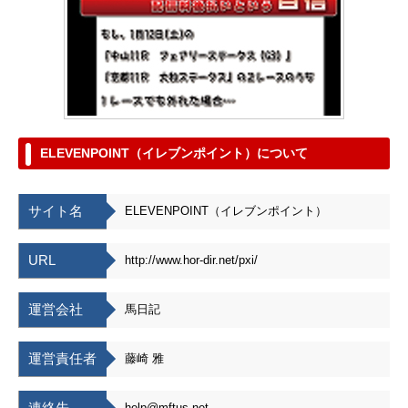
ELEVENPOINT（イレブンポイント）について
サイト名
ELEVENPOINT（イレブンポイント）
URL
http://www.hor-dir.net/pxi/
運営会社
馬日記
運営責任者
藤崎 雅
連絡先
help@mftus.net