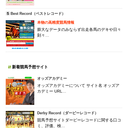
５
Best Record（ベストレコード）
本物の高精度競馬情報
膨大なデータのみならず出走各馬のデキや日々
刻々…
新着競馬予想サイト
オッズアカデミー
オッズアカデミーについて サイト名 オッズア
カデミー URL…
Derby Record（ダービーレコード）
競馬予想サイトダービーレコードに関する口コ
ミ、評価、検…