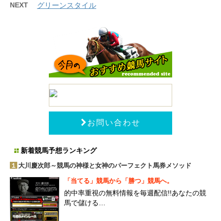
NEXT
グリーンスタイル
お問い合わせ
新着競馬予想ランキング
１
大川慶次郎～競馬の神様と女神のパーフェクト馬券メソッド
「当てる」競馬から「勝つ」競馬へ。
的中率重視の無料情報を毎週配信!!あなたの競
馬で儲ける…