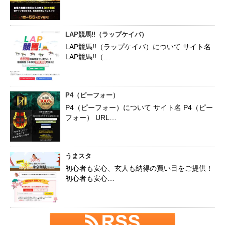
LAP競馬!!（ラップケイバ）
LAP競馬!!（ラップケイバ）について サイト名
LAP競馬!!（…
P4（ピーフォー）
P4（ピーフォー）について サイト名 P4（ピー
フォー） URL…
うまスタ
初心者も安心、玄人も納得の買い目をご提供！
初心者も安心…