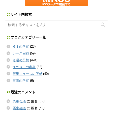
サイト内検索
ブログカテゴリー一覧
ＧＩの考察
(23)
レース回顧
(59)
今週の予想
(494)
海外ＧＩの考察
(32)
競馬ニュースの所感
(40)
重賞の考察
(6)
最近のコメント
栗東会議
に
匿名
より
栗東会議
に
匿名
より