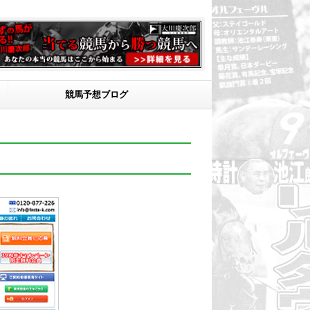
競馬予想ブログ