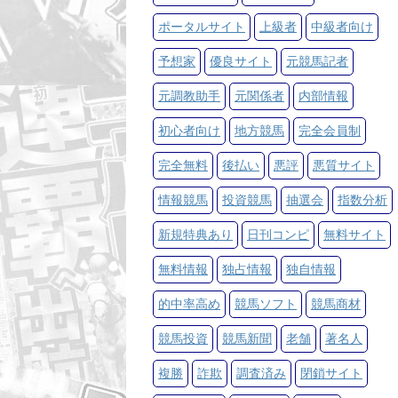
ポータルサイト
上級者
中級者向け
予想家
優良サイト
元競馬記者
元調教助手
元関係者
内部情報
初心者向け
地方競馬
完全会員制
完全無料
後払い
悪評
悪質サイト
情報競馬
投資競馬
抽選会
指数分析
新規特典あり
日刊コンピ
無料サイト
無料情報
独占情報
独自情報
的中率高め
競馬ソフト
競馬商材
競馬投資
競馬新聞
老舗
著名人
複勝
詐欺
調査済み
閉鎖サイト