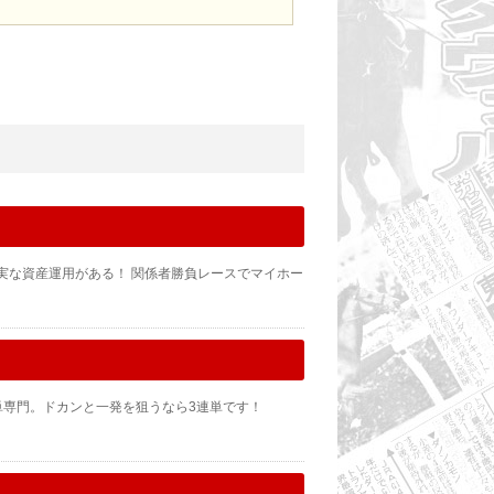
実な資産運用がある！ 関係者勝負レースでマイホー
単専門。ドカンと一発を狙うなら3連単です！