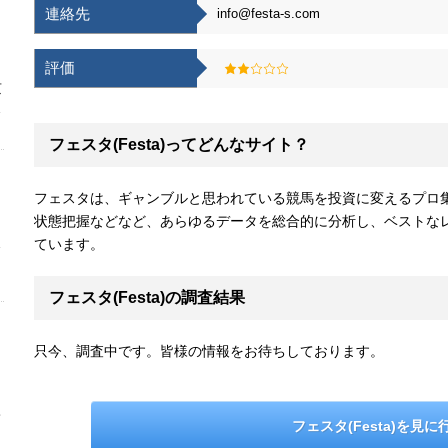
連絡先
info@festa-s.com
評価
京
…
フェスタ(Festa)ってどんなサイト？
フェスタは、ギャンブルと思われている競馬を投資に変えるプロ
状態把握などなど、あらゆるデータを総合的に分析し、ベストな
出
…
ています。
フェスタ(Festa)の調査結果
只今、調査中です。皆様の情報をお待ちしております。
て
フェスタ(Festa)を見に