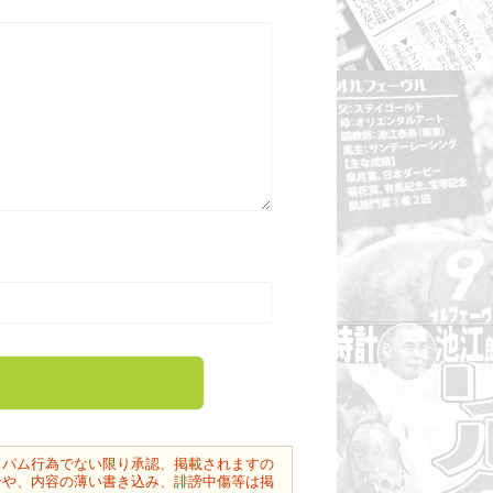
スパム行為でない限り承認、掲載されますの
合や、内容の薄い書き込み、誹謗中傷等は掲