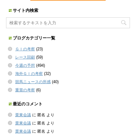
サイト内検索
ブログカテゴリー一覧
ＧＩの考察
(23)
レース回顧
(59)
今週の予想
(494)
海外ＧＩの考察
(32)
競馬ニュースの所感
(40)
重賞の考察
(6)
最近のコメント
栗東会議
に
匿名
より
栗東会議
に
匿名
より
栗東会議
に
匿名
より