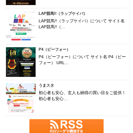
LAP競馬!!（ラップケイバ）
LAP競馬!!（ラップケイバ）について サイト名
LAP競馬!!（…
P4（ピーフォー）
P4（ピーフォー）について サイト名 P4（ピー
フォー） URL…
うまスタ
初心者も安心、玄人も納得の買い目をご提供！
初心者も安心…