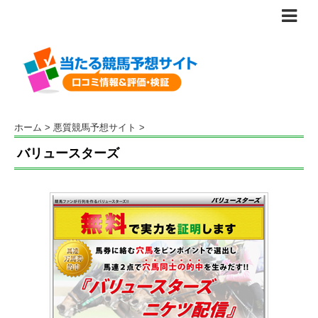
ホーム
>
悪質競馬予想サイト
>
バリュースターズ