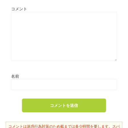
コメント
名前
コメントは迷惑行為対策のため載までは多少時間を要します。スパ