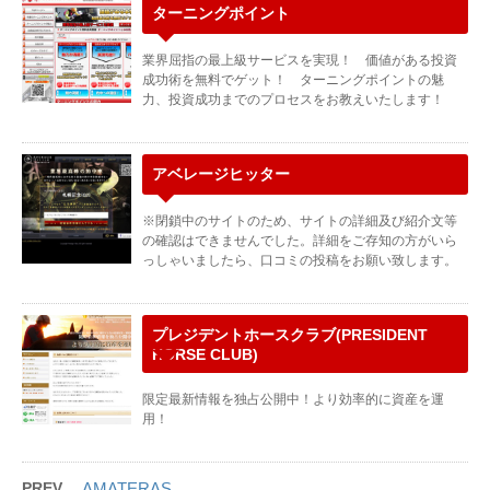
ターニングポイント
業界屈指の最上級サービスを実現！ 価値がある投資
成功術を無料でゲット！ ターニングポイントの魅
力、投資成功までのプロセスをお教えいたします！
アベレージヒッター
※閉鎖中のサイトのため、サイトの詳細及び紹介文等
の確認はできませんでした。詳細をご存知の方がいら
っしゃいましたら、口コミの投稿をお願い致します。
プレジデントホースクラブ(PRESIDENT
HORSE CLUB)
限定最新情報を独占公開中！より効率的に資産を運
用！
PREV
AMATERAS