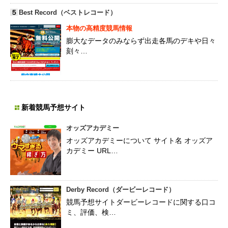
５
Best Record（ベストレコード）
本物の高精度競馬情報
膨大なデータのみならず出走各馬のデキや日々
刻々…
新着競馬予想サイト
オッズアカデミー
オッズアカデミーについて サイト名 オッズア
カデミー URL…
Derby Record（ダービーレコード）
競馬予想サイトダービーレコードに関する口コ
ミ、評価、検…