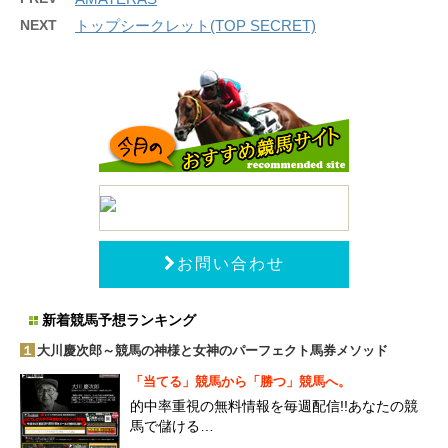
NEXT
トップシークレット(TOP SECRET)
お問い合わせ
新着競馬予想ランキング
１
大川慶次郎～競馬の神様と女神のパーフェクト馬券メソッド
「当てる」競馬から「勝つ」競馬へ。
的中率重視の無料情報を毎週配信!!あなたの競
馬で儲ける…