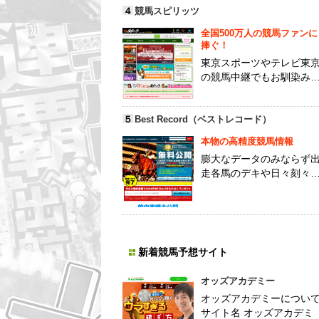
４
競馬スピリッツ
全国500万人の競馬ファンに
捧ぐ！
東京スポーツやテレビ東
の競馬中継でもお馴染み
５
Best Record（ベストレコード）
本物の高精度競馬情報
膨大なデータのみならず
走各馬のデキや日々刻々
新着競馬予想サイト
オッズアカデミー
オッズアカデミーについ
サイト名 オッズアカデミ