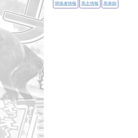
関係者情報
馬主情報
馬券師