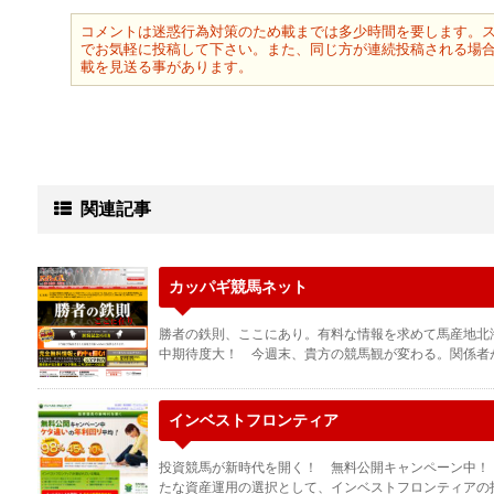
コメントは迷惑行為対策のため載までは多少時間を要します。
でお気軽に投稿して下さい。また、同じ方が連続投稿される場
載を見送る事があります。
関連記事
カッパギ競馬ネット
勝者の鉄則、ここにあり。有料な情報を求めて馬産地北
中期待度大！ 今週末、貴方の競馬観が変わる。関係者が
インベストフロンティア
投資競馬が新時代を開く！ 無料公開キャンペーン中！
たな資産運用の選択として、インベストフロンティアの