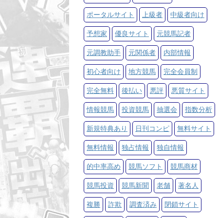
ポータルサイト
上級者
中級者向け
予想家
優良サイト
元競馬記者
元調教助手
元関係者
内部情報
初心者向け
地方競馬
完全会員制
完全無料
後払い
悪評
悪質サイト
情報競馬
投資競馬
抽選会
指数分析
新規特典あり
日刊コンピ
無料サイト
無料情報
独占情報
独自情報
的中率高め
競馬ソフト
競馬商材
競馬投資
競馬新聞
老舗
著名人
複勝
詐欺
調査済み
閉鎖サイト