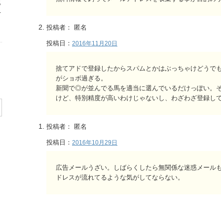
得
者
匿名
投稿者：
投稿日：
2016年11月20日
捨てアドで登録したからスパムとかはぶっちゃけどうでも
がショボ過ぎる。
新聞で◎が並んでる馬を適当に選んでいるだけっぽい。
けど、特別精度が高いわけじゃないし、わざわざ登録し
匿名
投稿者：
投稿日：
2016年10月29日
広告メールうざい。しばらくしたら無関係な迷惑メール
ドレスが流れてるような気がしてならない。