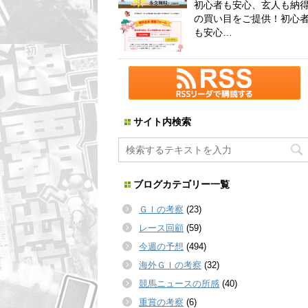
初心者も安心、玄人も納
の買い目をご提供！初心
も安心…
サイト内検索
ブログカテゴリー一覧
ＧＩの考察
(23)
レース回顧
(59)
今週の予想
(494)
海外ＧＩの考察
(32)
競馬ニュースの所感
(40)
重賞の考察
(6)