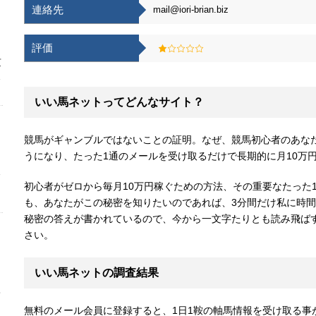
連絡先
mail@iori-brian.biz
評価
京
…
いい馬ネットってどんなサイト？
競馬がギャンブルではないことの証明。なぜ、競馬初心者のあな
うになり、たった1通のメールを受け取るだけで長期的に月10万
出
…
初心者がゼロから毎月10万円稼ぐための方法、その重要なたった
も、あなたがこの秘密を知りたいのであれば、3分間だけ私に時
秘密の答えが書かれているので、今から一文字たりとも読み飛ば
さい。
いい馬ネットの調査結果
て
無料のメール会員に登録すると、1日1鞍の軸馬情報を受け取る事