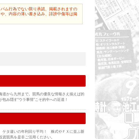
スパム行為でない限り承認、掲載されますの
合や、内容の薄い書き込み、誹謗中傷等は掲
海道から九州まで。競馬の優良な情報さえ揃えば的
包み隠す“ウラ事情”こそ的中への近道！
 ケタ違いの年利回り平均！ 株式やＦＸに並ぶ新
投資競馬を是非ご活用ください。