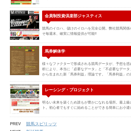
会員制投資倶楽部ジャスティス
競馬のイロハ、儲けのイロハを完全公開。弊社競馬関係
そ毎週末、確実に情報提供が可能!!
馬券解体学
様々なファクターで形成される競馬データが、予想を惑
析により、本当に「必要なデータ」と「不必要なデータ
から生まれた新「馬券利益」理論です。「馬券利益」の
レーシング・プロジェクト
明るい未来を築くため誰もが豊かになれる場所。最上級
ト。初心者でもすぐに始めることができる簡単にお小遣
PREV
競馬スピリッツ