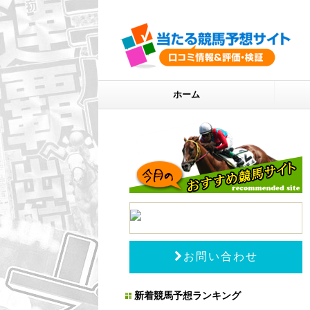
ホーム
お問い合わせ
新着競馬予想ランキング