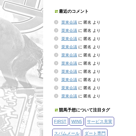
最近のコメント
栗東会議
に
匿名
より
栗東会議
に
匿名
より
栗東会議
に
匿名
より
栗東会議
に
匿名
より
栗東会議
に
匿名
より
栗東会議
に
匿名
より
栗東会議
に
匿名
より
栗東会議
に
匿名
より
栗東会議
に
匿名
より
栗東会議
に
匿名
より
競馬予想について注目タグ
FIRST
WIN5
サービス充実
スパムメール
ダート専門