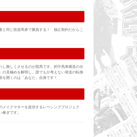
者と同じ投資馬券で勝負する！ 独占契約だからこ
わし難しくさせるのが競馬です。的中馬券構造の分
」の見極めを解明し、誰でもが考えない発送の転換
扉を開くのは「あなた」自身です！
のメイクマネーを提供するレーシングプロジェク
い稼ぎです。