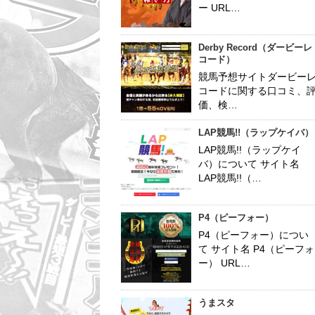
ー URL…
Derby Record（ダービーレ
コード）
競馬予想サイトダービー
コードに関する口コミ、
価、検…
LAP競馬!!（ラップケイバ）
LAP競馬!!（ラップケイ
バ）について サイト名
LAP競馬!!（…
P4（ピーフォー）
P4（ピーフォー）につい
て サイト名 P4（ピーフォ
ー） URL…
うまスタ