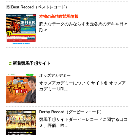
５
Best Record（ベストレコード）
本物の高精度競馬情報
膨大なデータのみならず出走各馬のデキや日々
刻々…
新着競馬予想サイト
オッズアカデミー
オッズアカデミーについて サイト名 オッズア
カデミー URL…
Derby Record（ダービーレコード）
競馬予想サイトダービーレコードに関する口コ
ミ、評価、検…