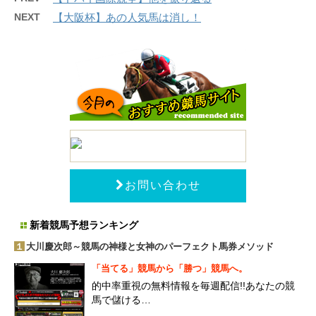
NEXT
【大阪杯】あの人気馬は消し！
お問い合わせ
新着競馬予想ランキング
１
大川慶次郎～競馬の神様と女神のパーフェクト馬券メソッド
「当てる」競馬から「勝つ」競馬へ。
的中率重視の無料情報を毎週配信!!あなたの競
馬で儲ける…