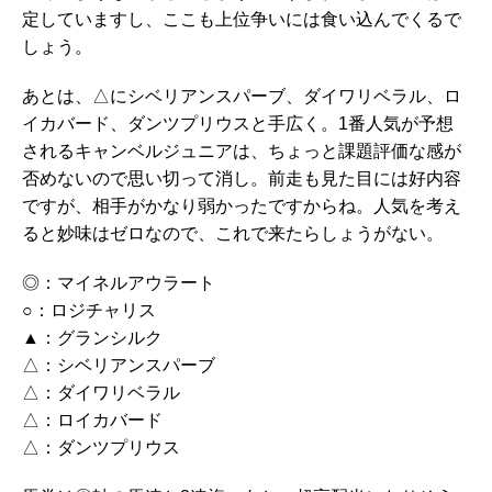
定していますし、ここも上位争いには食い込んでくるで
しょう。
あとは、△にシベリアンスパーブ、ダイワリベラル、ロ
イカバード、ダンツプリウスと手広く。1番人気が予想
されるキャンベルジュニアは、ちょっと課題評価な感が
否めないので思い切って消し。前走も見た目には好内容
ですが、相手がかなり弱かったですからね。人気を考え
ると妙味はゼロなので、これで来たらしょうがない。
◎：マイネルアウラート
○：ロジチャリス
▲：グランシルク
△：シベリアンスパーブ
△：ダイワリベラル
△：ロイカバード
△：ダンツプリウス