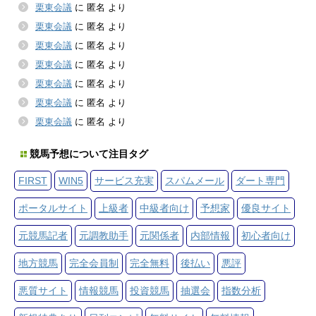
栗東会議
に
匿名
より
栗東会議
に
匿名
より
栗東会議
に
匿名
より
栗東会議
に
匿名
より
栗東会議
に
匿名
より
栗東会議
に
匿名
より
栗東会議
に
匿名
より
競馬予想について注目タグ
FIRST
WIN5
サービス充実
スパムメール
ダート専門
ポータルサイト
上級者
中級者向け
予想家
優良サイト
元競馬記者
元調教助手
元関係者
内部情報
初心者向け
地方競馬
完全会員制
完全無料
後払い
悪評
悪質サイト
情報競馬
投資競馬
抽選会
指数分析