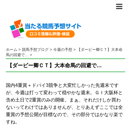
ホーム
>
競馬予想ブログ
>
今週の予想
>
【ダービー卿ＣＴ】大本命
馬の回避で…
>
【ダービー卿ＣＴ】大本命馬の回避で…
国内4重賞＋ドバイ3競争と大変忙しかった先週末です
が、今週は打って変わって穏やかな週末。ＧＩ大阪杯と
含め土日で2重賞のみの開催。まぁ、それだけしか買わ
ないってわけではありませんが、とりあえずここでは全
重賞の予想公開が目標なので、その部分ではかなり楽で
すね。