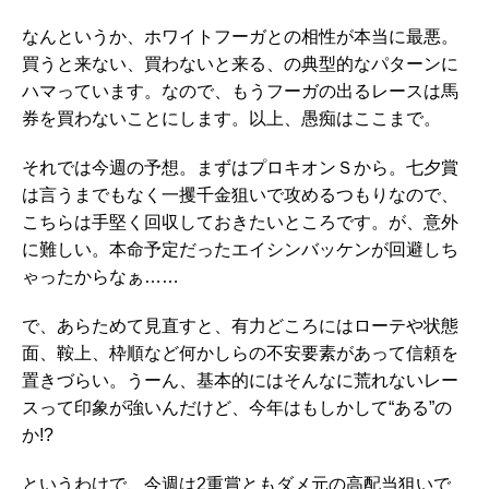
なんというか、ホワイトフーガとの相性が本当に最悪。
買うと来ない、買わないと来る、の典型的なパターンに
ハマっています。なので、もうフーガの出るレースは馬
券を買わないことにします。以上、愚痴はここまで。
それでは今週の予想。まずはプロキオンＳから。七夕賞
は言うまでもなく一攫千金狙いで攻めるつもりなので、
こちらは手堅く回収しておきたいところです。が、意外
に難しい。本命予定だったエイシンバッケンが回避しち
ゃったからなぁ……
で、あらためて見直すと、有力どころにはローテや状態
面、鞍上、枠順など何かしらの不安要素があって信頼を
置きづらい。うーん、基本的にはそんなに荒れないレー
スって印象が強いんだけど、今年はもしかして“ある”の
か!?
というわけで、今週は2重賞ともダメ元の高配当狙いで