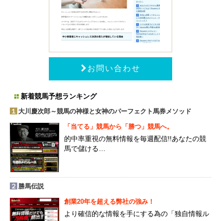
お問い合わせ
新着競馬予想ランキング
１
大川慶次郎～競馬の神様と女神のパーフェクト馬券メソッド
「当てる」競馬から「勝つ」競馬へ。
的中率重視の無料情報を毎週配信!!あなたの競
馬で儲ける…
２
勝馬伝説
創業20年を超える弊社の強み！
より確信的な情報を手にする為の「独自情報ル