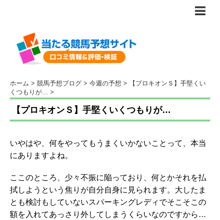
ホーム
>
競馬予想ブログ
>
今週の予想
>
【プロキオンＳ】手堅くい
くつもりが…
>
【プロキオンＳ】手堅くいくつもりが…
いやはや、何をやってもうまくいかないことって、本当
にありますよね。
ここのところ、少々不振に陥っており、何とかそれを払
拭しようという焦りが自分自身に見られます。大したま
とも検討もしていないスパーキングレディでそこそこの
額を入れてあっさり外してしまうくらいなのですから…