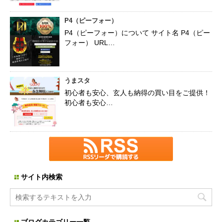
P4（ピーフォー）
P4（ピーフォー）について サイト名 P4（ピー
フォー） URL…
うまスタ
初心者も安心、玄人も納得の買い目をご提供！
初心者も安心…
サイト内検索
ブログカテゴリー一覧