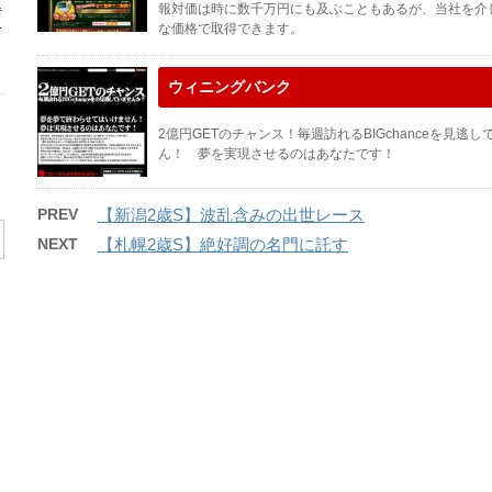
得
報対価は時に数千万円にも及ぶこともあるが、当社を介
者
な価格で取得できます。
ウィニングバンク
2億円GETのチャンス！毎週訪れるBIGchanceを見
ん！ 夢を実現させるのはあなたです！
PREV
【新潟2歳S】波乱含みの出世レース
NEXT
【札幌2歳S】絶好調の名門に託す