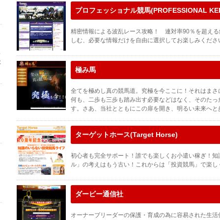
プロフェッショナル競馬(PROFESSIONAL KEI
精密情報による波乱レース攻略！ 連対率90％を超え
しむ、必要な情報だけを自由に選択してお楽しみくださ
レ
評
極み馬
全てを極めし真の競馬道。究極を今ここに！それはまさ
何も、二歩も三歩も踏み出す必要などはなく、そのたっ
す。さあ、当社とともにこの扉を開き、明るい未来へと歩
ターゲットホース(Target Horse)
初心者も完全サポート！誰でも楽しくお小遣い稼ぎ！知
ル」の考えはもう古い！これからは「投資競馬」で楽し
ダービー通信社
オーナーブリーダーの保護・育成の為に容易された生活