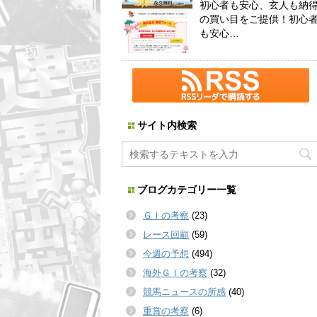
初心者も安心、玄人も納
の買い目をご提供！初心
も安心…
サイト内検索
ブログカテゴリー一覧
ＧＩの考察
(23)
レース回顧
(59)
今週の予想
(494)
海外ＧＩの考察
(32)
競馬ニュースの所感
(40)
重賞の考察
(6)