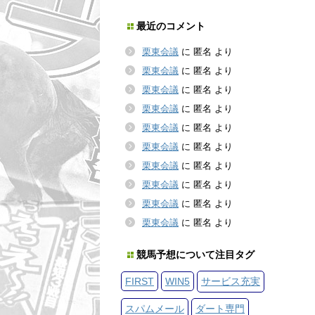
最近のコメント
栗東会議
に
匿名
より
栗東会議
に
匿名
より
栗東会議
に
匿名
より
栗東会議
に
匿名
より
栗東会議
に
匿名
より
栗東会議
に
匿名
より
栗東会議
に
匿名
より
栗東会議
に
匿名
より
栗東会議
に
匿名
より
栗東会議
に
匿名
より
競馬予想について注目タグ
FIRST
WIN5
サービス充実
スパムメール
ダート専門