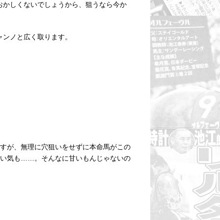
おかしくないでしょうから、狙うなら今か
ャンノと広く取ります。
ですが、無理に穴狙いをせずに本命馬がこの
たい気も……。そんなに甘いもんじゃないの