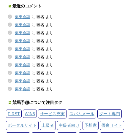
最近のコメント
栗東会議
に
匿名
より
栗東会議
に
匿名
より
栗東会議
に
匿名
より
栗東会議
に
匿名
より
栗東会議
に
匿名
より
栗東会議
に
匿名
より
栗東会議
に
匿名
より
栗東会議
に
匿名
より
栗東会議
に
匿名
より
栗東会議
に
匿名
より
競馬予想について注目タグ
FIRST
WIN5
サービス充実
スパムメール
ダート専門
ポータルサイト
上級者
中級者向け
予想家
優良サイト