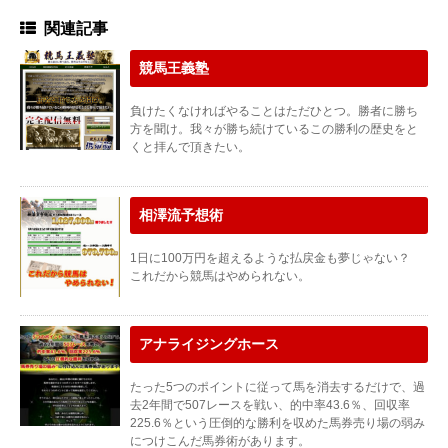
関連記事
競馬王義塾
負けたくなければやることはただひとつ。勝者に勝ち
方を聞け。我々が勝ち続けているこの勝利の歴史をと
くと拝んで頂きたい。
相澤流予想術
1日に100万円を超えるような払戻金も夢じゃない？
これだから競馬はやめられない。
アナライジングホース
たった5つのポイントに従って馬を消去するだけで、過
去2年間で507レースを戦い、的中率43.6％、回収率
225.6％という圧倒的な勝利を収めた馬券売り場の弱み
につけこんだ馬券術があります。