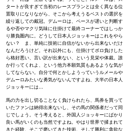
タートが良すぎて当初のレースプランとは全く異なる位
置取りになりながら、そこから考えうるベストの選択を
繰り返しての戴冠。デムーロは、ペースが遅いと判断す
るや否やマクリ気味に仕掛けて最終コーナーではしっか
り勝負圏内に。どうして日本人ジョッキーはこれをやら
ない？ ま、単純に技術に自信がないから出来ないだけ
なんだろうけど。それ以外にも、仕掛けてボロ負けした
ら格好悪い、言い訳が出来ない、という見栄や体裁。誰
か行ってくれよ、という他力本願気質もあるような気が
してならない。自分で何とかしようっていうルメールや
デムーロみたいな勇気がないんですよね、大半の日本人
ジョッキーには…
馬の力を出し切ることなく負けられたら、馬券を買って
いたファンは納得出来ないし、その馬の関係者だって同
じでしょう。そう考えると、外国人ジョッキーにばかり
良い馬がいくのも当然ですよね。やはり世界で揉まれて
きた経験、そこで磨いてきた技術、そして勝利に貪欲な