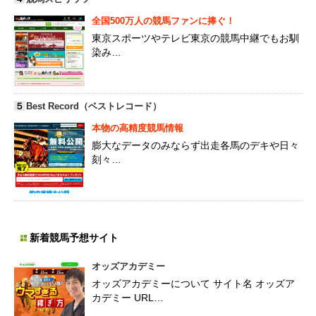
全国500万人の競馬ファンに捧ぐ！
東京スポーツやテレビ東京の競馬中継でもお馴
染み…
５
Best Record（ベストレコード）
本物の高精度競馬情報
膨大なデータのみならず出走各馬のデキや日々
刻々…
新着競馬予想サイト
オッズアカデミー
オッズアカデミーについて サイト名 オッズア
カデミー URL…