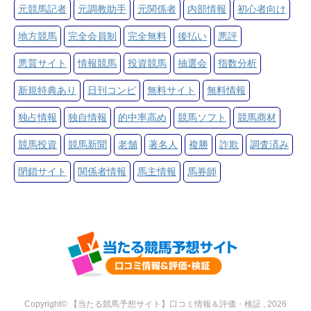
元競馬記者
元調教助手
元関係者
内部情報
初心者向け
地方競馬
完全会員制
完全無料
後払い
悪評
悪質サイト
情報競馬
投資競馬
抽選会
指数分析
新規特典あり
日刊コンピ
無料サイト
無料情報
独占情報
独自情報
的中率高め
競馬ソフト
競馬商材
競馬投資
競馬新聞
老舗
著名人
複勝
詐欺
調査済み
閉鎖サイト
関係者情報
馬主情報
馬券師
Copyright© 【当たる競馬予想サイト】口コミ情報＆評価・検証 , 2026