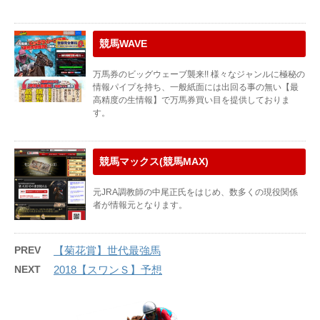
競馬WAVE
万馬券のビッグウェーブ襲来!! 様々なジャンルに極秘の
情報パイプを持ち、一般紙面には出回る事の無い【最
高精度の生情報】で万馬券買い目を提供しておりま
す。
競馬マックス(競馬MAX)
元JRA調教師の中尾正氏をはじめ、数多くの現役関係
者が情報元となります。
PREV
【菊花賞】世代最強馬
NEXT
2018【スワンＳ】予想