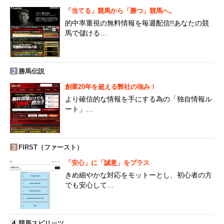
「当てる」競馬から「勝つ」競馬へ。
的中率重視の無料情報を毎週配信!!あなたの競
馬で儲ける…
２
勝馬伝説
創業20年を超える弊社の強み！
より確信的な情報を手にする為の「独自情報ル
ート」…
３
FIRST（ファースト）
「安心」に「誠意」をプラス
きめ細やかな対応をモットーとし、初心者の方
でも安心して…
４
競馬スピリッツ