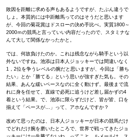
敗因を距離に求める声もあるようですが、たぶん違うで
しょ。本質的には中距離馬ってのはそうだと思います
が、今回の菊花賞はドスローの決め手比べ。実質1800～
2000ｍの競馬と言っていい内容だったので、スタミナな
んて大して関係なかったかと。
では、何故負けたのか。これは残念ながら騎手という以
外ないですね。池添は日本人ジョッキーでは間違いなく
1，2位を争うレベルの腕だと思いますが、今回は「勝ち
たい」とか「勝てる」という思いが強すぎた気も。その
結果、あんな緩いペースなのに全く動けず。最後まで流
れに身を任せて、直線で必死に追うけど差し届かずの4
着という結果。で、池添に限らずだけど、皆が皆、口を
揃えて「ペースが…」って、アホなんですか？
改めて思ったのは、日本人ジョッキーが日本の競馬だけ
でどれだけ腕を磨いたところで、世界で戦ってきたジョ
ッキーには一生勝てないね、ってこと。ルメールは、ス