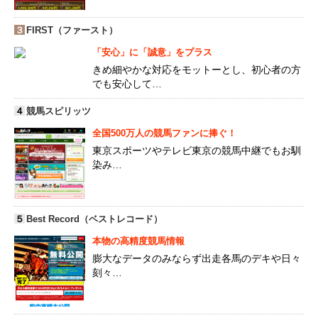
３
FIRST（ファースト）
「安心」に「誠意」をプラス
きめ細やかな対応をモットーとし、初心者の方
でも安心して…
４
競馬スピリッツ
全国500万人の競馬ファンに捧ぐ！
東京スポーツやテレビ東京の競馬中継でもお馴
染み…
５
Best Record（ベストレコード）
本物の高精度競馬情報
膨大なデータのみならず出走各馬のデキや日々
刻々…