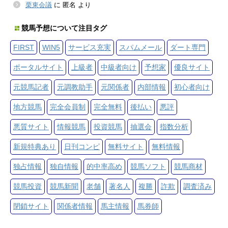
栗東会議
に
匿名
より
競馬予想について注目タグ
FIRST
WIN5
サービス充実
スパムメール
ダート専門
ポータルサイト
上級者
中級者向け
予想家
優良サイト
元競馬記者
元調教助手
元関係者
内部情報
初心者向け
地方競馬
完全会員制
完全無料
後払い
悪評
悪質サイト
情報競馬
投資競馬
抽選会
指数分析
新規特典あり
日刊コンピ
無料サイト
無料情報
独占情報
独自情報
的中率高め
競馬ソフト
競馬商材
競馬投資
競馬新聞
老舗
著名人
複勝
詐欺
調査済み
閉鎖サイト
関係者情報
馬主情報
馬券師