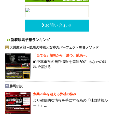
お問い合わせ
新着競馬予想ランキング
１
大川慶次郎～競馬の神様と女神のパーフェクト馬券メソッド
「当てる」競馬から「勝つ」競馬へ。
的中率重視の無料情報を毎週配信!!あなたの競
馬で儲ける…
２
勝馬伝説
創業20年を超える弊社の強み！
より確信的な情報を手にする為の「独自情報ル
ート」…