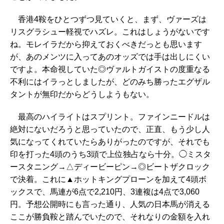
香港4鞍をひとつずつ見ていくと、まず、ヴァーズは
リスグラシュー軽視でハズレ。これはしょうがないです
ね。モレイラだから抑えておくべきだっとも思います
が、あのメンツに入ってあのオッズでは手は出しにくい
ですよ。本命視していた◎ヴァルトガイストの度重なる
不利にはイラっとしましたが、どのみち勝ったエグザル
タントが無印だからどうしようもない。
最高のハイライトはスプリント。ファインニードルは
絶対にないだろうと思っていたので、正直、もう少し人
気になってくれていたらありがったのですが、それでも
印を打った4頭のうち3頭で上位独占なら十分。◯ミスタ
ースタニング→△ディービーピン→◎ビートザクロック
で決着。これに▲ホットキングプローンを加えて4頭ボ
ックスで、馬連が6点で2,210円、3連複は4点で3,060
円。予想公開時にも言った通り、人気の日本馬が消える
ここが勝負鞍と踏んでいたので、それなりの金額を入れ