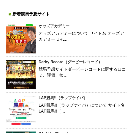
新着競馬予想サイト
オッズアカデミー
オッズアカデミーについて サイト名 オッズア
カデミー URL…
Derby Record（ダービーレコード）
競馬予想サイトダービーレコードに関する口コ
ミ、評価、検…
LAP競馬!!（ラップケイバ）
LAP競馬!!（ラップケイバ）について サイト名
LAP競馬!!（…