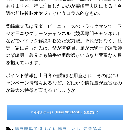
ありますが、特に注目したいのが柴崎幸夫氏による「今
週の前肢後肢オヤジ」というコラム的なもの。
柴崎幸夫氏は元ダービーニュースのトラックマンで、ラ
ジオ日本やグリーンチャンネル（競馬専門チャンネル）
などでパドック解説を務めた実力派。それだけなく、競
馬一家に育った氏は、父が厩務員、弟が元騎手で調教師
の柴崎勇、義兄にも騎手や調教師がいるなど豊富な人脈
を抱えています。
ポイント情報は土日各7種類ほど用意され、その他にキ
ャンペーン情報もあるなど、どにかく情報量が豊富なの
が最大の特徴と言えるでしょうか。
ハイボルテージ（HIGH VOLTAGE）を見に行く
-
優良競馬予想サイト
優良サイト
,
元関係者