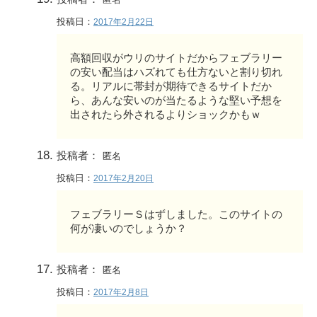
投稿日：
2017年2月22日
高額回収がウリのサイトだからフェブラリー
の安い配当はハズれても仕方ないと割り切れ
る。リアルに帯封が期待できるサイトだか
ら、あんな安いのが当たるような堅い予想を
出されたら外されるよりショックかもｗ
投稿者：
匿名
投稿日：
2017年2月20日
フェブラリーＳはずしました。このサイトの
何が凄いのでしょうか？
投稿者：
匿名
投稿日：
2017年2月8日