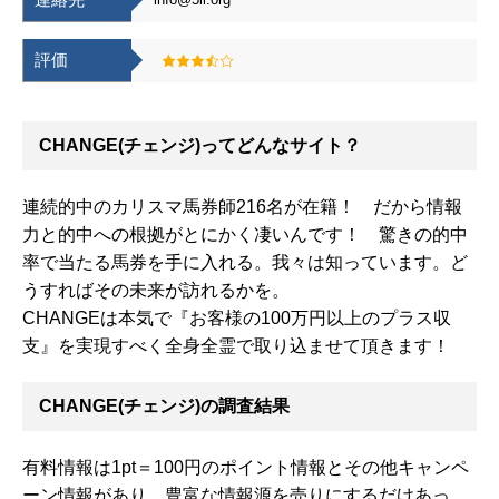
評価
CHANGE(チェンジ)ってどんなサイト？
連続的中のカリスマ馬券師216名が在籍！ だから情報
力と的中への根拠がとにかく凄いんです！ 驚きの的中
率で当たる馬券を手に入れる。我々は知っています。ど
うすればその未来が訪れるかを。
CHANGEは本気で『お客様の100万円以上のプラス収
支』を実現すべく全身全霊で取り込ませて頂きます！
CHANGE(チェンジ)の調査結果
有料情報は1pt＝100円のポイント情報とその他キャンペ
ーン情報があり。豊富な情報源を売りにするだけあっ