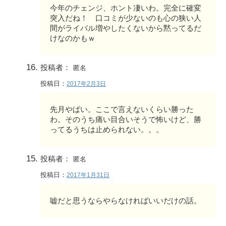
今年のチェンジ、ホント凄いわ。完全に確変
突入だね！ 口コミが少ないのも心の狭い人
間がライバル増やしたくないから黙ってるだ
けなのかもｗ
投稿者：
匿名
投稿日：
2017年2月3日
先月やばい。ここで言えないくらい勝った
わ。そのうち痛い目合いそうで怖いけど、勝
ってるうちは止められない。。。
投稿者：
匿名
投稿日：
2017年1月31日
嘘だと思うならやらなければいいだけの話。