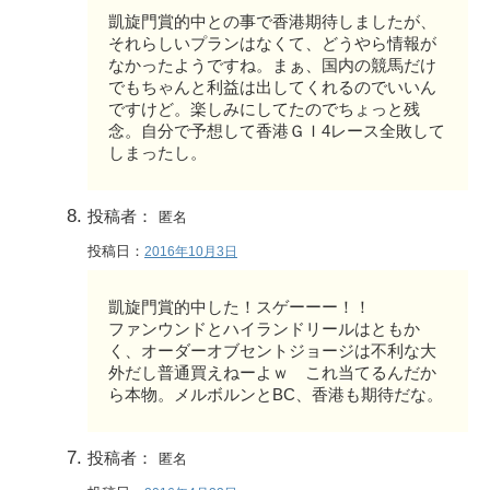
凱旋門賞的中との事で香港期待しましたが、
それらしいプランはなくて、どうやら情報が
なかったようですね。まぁ、国内の競馬だけ
でもちゃんと利益は出してくれるのでいいん
ですけど。楽しみにしてたのでちょっと残
念。自分で予想して香港ＧＩ4レース全敗して
しまったし。
投稿者：
匿名
投稿日：
2016年10月3日
凱旋門賞的中した！スゲーーー！！
ファンウンドとハイランドリールはともか
く、オーダーオブセントジョージは不利な大
外だし普通買えねーよｗ これ当てるんだか
ら本物。メルボルンとBC、香港も期待だな。
投稿者：
匿名