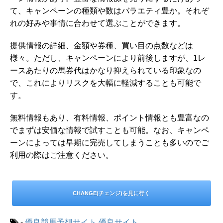
て、キャンペーンの種類や数はバラエティ豊か。それぞ
れの好みや事情に合わせて選ぶことができます。
提供情報の詳細、金額や券種、買い目の点数などは
様々。ただし、キャンペーンにより前後しますが、1レ
ースあたりの馬券代はかなり抑えられている印象なの
で、これによりリスクを大幅に軽減することも可能で
す。
無料情報もあり、有料情報、ポイント情報とも豊富なの
でまずは安価な情報で試すことも可能。なお、キャンペ
ーンによっては早期に完売してしまうことも多いのでご
利用の際はご注意ください。
CHANGE(チェンジ)を見に行く
-
優良競馬予想サイト
優良サイト