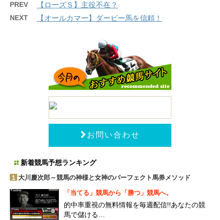
PREV
【ローズＳ】主役不在？
NEXT
【オールカマー】ダービー馬を信頼！
お問い合わせ
新着競馬予想ランキング
１
大川慶次郎～競馬の神様と女神のパーフェクト馬券メソッド
「当てる」競馬から「勝つ」競馬へ。
的中率重視の無料情報を毎週配信!!あなたの競
馬で儲ける…