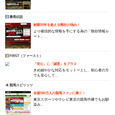
２
勝馬伝説
創業20年を超える弊社の強み！
より確信的な情報を手にする為の「独自情報ル
ート」…
３
FIRST（ファースト）
「安心」に「誠意」をプラス
きめ細やかな対応をモットーとし、初心者の方
でも安心して…
４
競馬スピリッツ
全国500万人の競馬ファンに捧ぐ！
東京スポーツやテレビ東京の競馬中継でもお馴
染み…