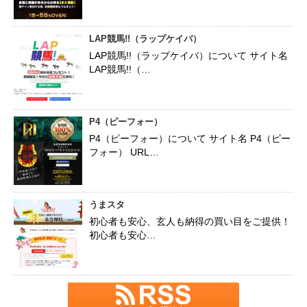
LAP競馬!!（ラップケイバ）
LAP競馬!!（ラップケイバ）について サイト名
LAP競馬!!（…
P4（ピーフォー）
P4（ピーフォー）について サイト名 P4（ピー
フォー） URL…
うまスタ
初心者も安心、玄人も納得の買い目をご提供！
初心者も安心…