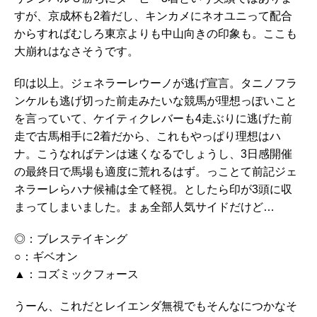
すが、京成杯も2着だし、キンカメにネオユニって配合
からすればむしろ東京よりも中山向きの印象も。ここも
大崩れはなさそうです。
印は以上。ジェネラーレウーノが逃げ宣言。タニノフラ
ンケルも逃げ切った前走みたいな競馬が理想っぽいこと
を言っていて、ケイティクレバーも4走ぶりに逃げた前
走で古馬相手に2着だから、これもやっぱり理想はハ
ナ。こうなればテンは速くなるでしょうし、3日感開催
の最終日で馬場も適度に荒れるはず。っことて前記ジェ
ネラーレらハナ候補は全て軽視。としたら印が3頭に収
まってしまいました。まぁ全部人気サイドだけど…
◎：ブレステイキング
○：ギベオン
▲：コズミックフォース
うーん、これだとレイエンダ無視でもそんなにつかなそ