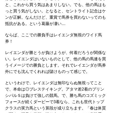
と、これから買う気はあまりしない。でも、他の馬はも
っと買う気がしない。となると、セントライト記念はケ
ンが正解。なんだけど、重賞で馬券を買わないってのも
抵抗がある。という葛藤が凄い…
ならば、ここでの勝負手はレイエンダ無視のワイド馬
券！
レイエンダが勝とうが負けようが、何着だろうが関係な
い。レイエンダはいないものとして、他の馬の馬連を買
うイメージでの勝負とします。それでレイエンダが馬券
外にでも沈んでくれれば儲けものって感じで。
というわけで、レイエンダは無印ならぬ無視ってこと
で、本命は◎ブレステイキング。アタマ差2着のプリン
シパルＳは負けて強しの競馬。で、勝ち馬のコズミック
フォースが続くダービーで3着なら、これも世代トップ
クラスの実力馬という算段が成り立ちます。「春は体質