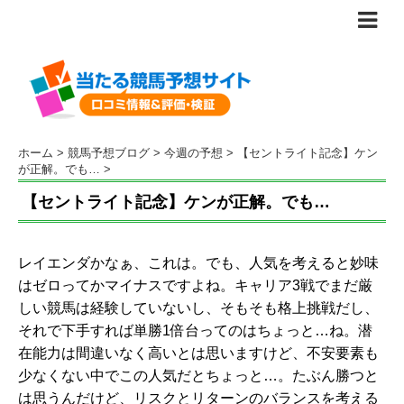
ホーム
>
競馬予想ブログ
>
今週の予想
>
【セントライト記念】ケン
が正解。でも…
>
【セントライト記念】ケンが正解。でも…
レイエンダかなぁ、これは。でも、人気を考えると妙味
はゼロってかマイナスですよね。キャリア3戦でまだ厳
しい競馬は経験していないし、そもそも格上挑戦だし、
それで下手すれば単勝1倍台ってのはちょっと…ね。潜
在能力は間違いなく高いとは思いますけど、不安要素も
少なくない中でこの人気だとちょっと…。たぶん勝つと
は思うんだけど、リスクとリターンのバランスを考える