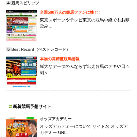
４
競馬スピリッツ
全国500万人の競馬ファンに捧ぐ！
東京スポーツやテレビ東京の競馬中継でもお馴
染み…
５
Best Record（ベストレコード）
本物の高精度競馬情報
膨大なデータのみならず出走各馬のデキや日々
刻々…
新着競馬予想サイト
オッズアカデミー
オッズアカデミーについて サイト名 オッズア
カデミー URL…