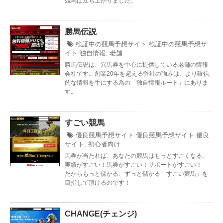
競馬は立ち上がりました。
勝馬伝説
検証中の競馬予想サイト
検証中の競馬予想サ
イト
独自情報
,
老舗
勝馬伝説は、穴馬券を中心に提供している老舗の情報
会社です。創業20年を超える弊社の強みは、より確信
的な情報を手にする為の「独自情報ルート」にありま
す。
すごい競馬
優良競馬予想サイト
優良競馬予想サイト
優良
サイト
,
初心者向け
馬券が当たれば、あなたの競馬はもっとすごくなる。
実績がすごい！馬券がすごい！サポートがすごい！
だからもっと儲かる、ずっと儲かる「すごい競馬」を
目指して頂けるのです！
CHANGE(チェンジ)