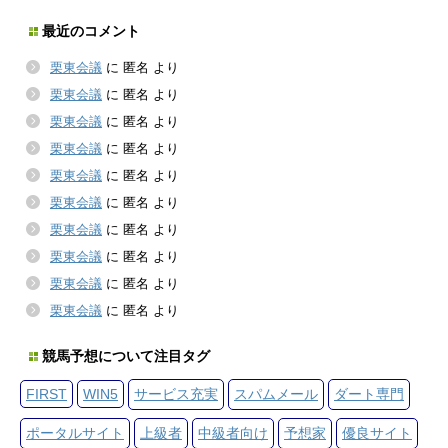
最近のコメント
栗東会議
に
匿名
より
栗東会議
に
匿名
より
栗東会議
に
匿名
より
栗東会議
に
匿名
より
栗東会議
に
匿名
より
栗東会議
に
匿名
より
栗東会議
に
匿名
より
栗東会議
に
匿名
より
栗東会議
に
匿名
より
栗東会議
に
匿名
より
競馬予想について注目タグ
FIRST
WIN5
サービス充実
スパムメール
ダート専門
ポータルサイト
上級者
中級者向け
予想家
優良サイト