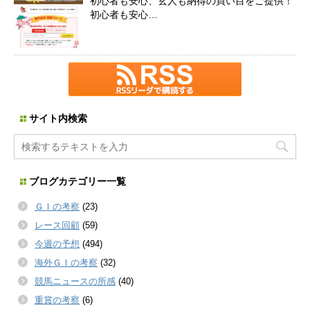
初心者も安心、玄人も納得の買い目をご提供！
初心者も安心…
サイト内検索
ブログカテゴリー一覧
ＧＩの考察
(23)
レース回顧
(59)
今週の予想
(494)
海外ＧＩの考察
(32)
競馬ニュースの所感
(40)
重賞の考察
(6)