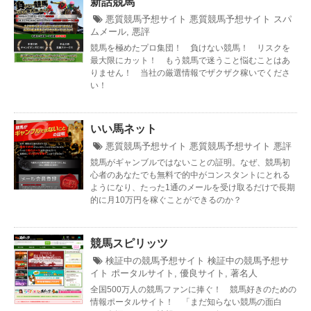
新話競馬
悪質競馬予想サイト
悪質競馬予想サイト
スパ
ムメール
,
悪評
競馬を極めたプロ集団！ 負けない競馬！ リスクを
最大限にカット！ もう競馬で迷うこと悩むことはあ
りません！ 当社の厳選情報でザクザク稼いでくださ
い！
いい馬ネット
悪質競馬予想サイト
悪質競馬予想サイト
悪評
競馬がギャンブルではないことの証明。なぜ、競馬初
心者のあなたでも無料で的中がコンスタントにとれる
ようになり、たった1通のメールを受け取るだけで長期
的に月10万円を稼ぐことができるのか？
競馬スピリッツ
検証中の競馬予想サイト
検証中の競馬予想サ
イト
ポータルサイト
,
優良サイト
,
著名人
全国500万人の競馬ファンに捧ぐ！ 競馬好きのための
情報ポータルサイト！ 「まだ知らない競馬の面白