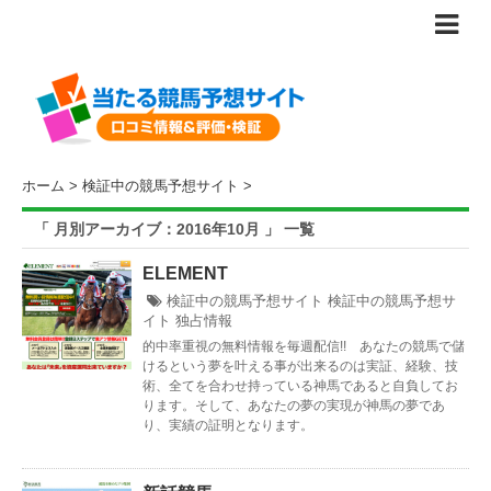
ホーム
>
検証中の競馬予想サイト
>
「 月別アーカイブ：2016年10月 」 一覧
ELEMENT
検証中の競馬予想サイト
検証中の競馬予想サ
イト
独占情報
的中率重視の無料情報を毎週配信!! あなたの競馬で儲
けるという夢を叶える事が出来るのは実証、経験、技
術、全てを合わせ持っている神馬であると自負してお
ります。そして、あなたの夢の実現が神馬の夢であ
り、実績の証明となります。