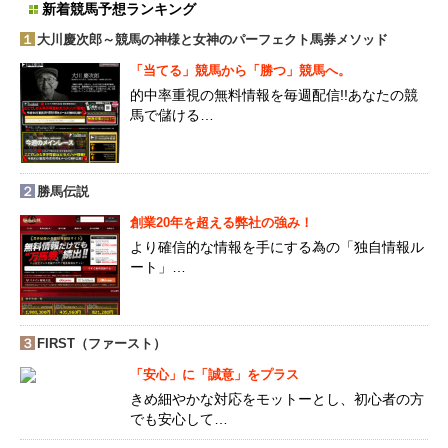
新着競馬予想ランキング
１
大川慶次郎～競馬の神様と女神のパーフェクト馬券メソッド
「当てる」競馬から「勝つ」競馬へ。
的中率重視の無料情報を毎週配信!!あなたの競
馬で儲ける…
２
勝馬伝説
創業20年を超える弊社の強み！
より確信的な情報を手にする為の「独自情報ル
ート」…
３
FIRST（ファースト）
「安心」に「誠意」をプラス
きめ細やかな対応をモットーとし、初心者の方
でも安心して…