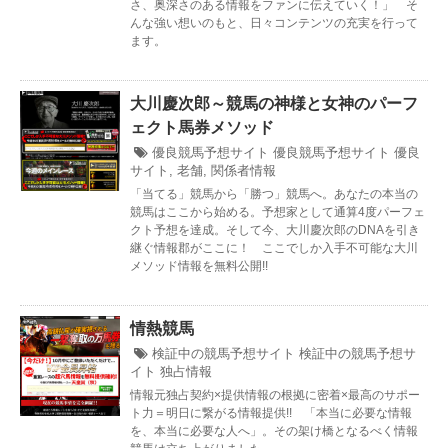
さ、奥深さのある情報をファンに伝えていく！」 そ
んな強い想いのもと、日々コンテンツの充実を行って
ます。
大川慶次郎～競馬の神様と女神のパーフ
ェクト馬券メソッド
優良競馬予想サイト
優良競馬予想サイト
優良
サイト
,
老舗
,
関係者情報
「当てる」競馬から「勝つ」競馬へ。あなたの本当の
競馬はここから始める。予想家として通算4度パーフェ
クト予想を達成。そして今、大川慶次郎のDNAを引き
継ぐ情報郡がここに！ ここでしか入手不可能な大川
メソッド情報を無料公開!!
情熱競馬
検証中の競馬予想サイト
検証中の競馬予想サ
イト
独占情報
情報元独占契約×提供情報の根拠に密着×最高のサポー
ト力＝明日に繋がる情報提供!! 「本当に必要な情報
を、本当に必要な人へ」。その架け橋となるべく情報